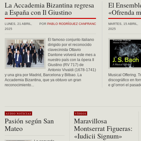
La Accademia Bizantina regresa
El Ensemble
a España con Il Giustino
«Ofrenda m
LUNES, 21 ABRIL,
POR
PABLO RODRÍGUEZ CANFRANC
MARTES, 15 ABRIL,
2025
2025
El famoso conjunto italiano
dirigido por el reconocido
clavecinista Ottavio
Dantone volverá este mes a
nuestro país con la ópera Il
Giustino (RV 717) de
Antonio Vivaldi (1678-1741)
y una gira por Madrid, Barcelona y Bilbao. La
Musical Offering. T
Accademia Bizantina, que ya obtuvo un gran
discográfico en fo
reconocimiento...
e gl’orrori el pasa
AUDIO
NOTICIAS
VÍDEOS
Pasión según San
Maravillosa
Mateo
Montserrat Figueras:
«Iudicii Signum»