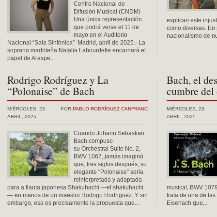
Centro Nacional de
Difusión Musical (CNDM)
Una única representación
explican este injus
que podrá verse el 11 de
como diversas. En p
mayo en el Auditorio
nacionalismo de nue
Nacional “Sala Sinfónica” Madrid, abril de 2025.- La
soprano madrileña Natalia Labourdette encarnará el
papel de Araspe...
Rodrigo Rodríguez y La
Bach, el des
“Polonaise” de Bach
cumbre del 
MIÉRCOLES, 23
POR
PABLO RODRÍGUEZ CANFRANC
MIÉRCOLES, 23
ABRIL, 2025
ABRIL, 2025
Cuando Johann Sebastian
Bach compuso
su Orchestral Suite No. 2,
BWV 1067, jamás imaginó
que, tres siglos después, su
elegante “Polonaise” sería
reinterpretada y adaptada
para a flauta japonesa Shakuhachi —el shakuhachi
musical, BWV 1079
— en manos de un maestro Rodrigo Rodriguez. Y sin
trata de una de las
embargo, esa es precisamente la propuesta que...
Eisenach que,...