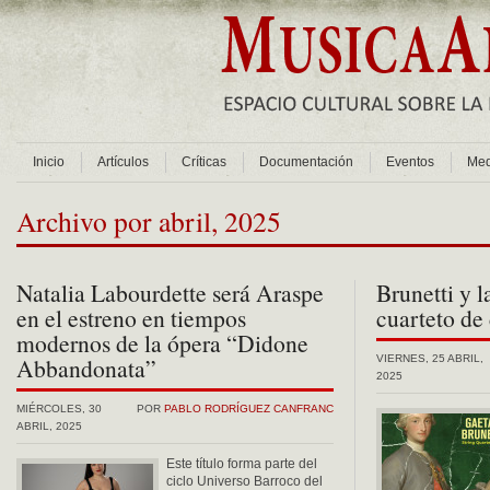
Inicio
Artículos
Críticas
Documentación
Eventos
Med
Archivo por abril, 2025
Natalia Labourdette será Araspe
Brunetti y l
en el estreno en tiempos
cuarteto de
modernos de la ópera “Didone
Abbandonata”
VIERNES, 25 ABRIL,
2025
MIÉRCOLES, 30
POR
PABLO RODRÍGUEZ CANFRANC
ABRIL, 2025
Este título forma parte del
ciclo Universo Barroco del