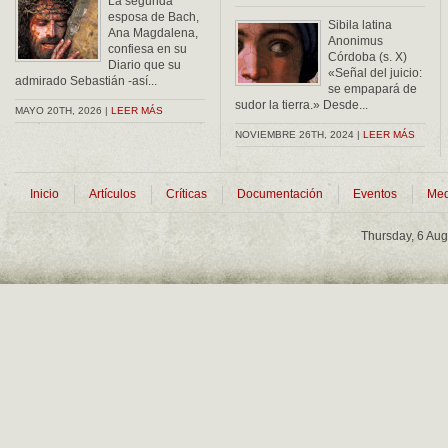
La segunda
esposa de Bach,
Sibila latina
Ana Magdalena,
Anonimus
confiesa en su
Córdoba (s. X)
Diario que su
«Señal del juicio:
admirado Sebastián -así...
se empapará de
sudor la tierra.» Desde...
MAYO 20TH, 2026 |
LEER MÁS
NOVIEMBRE 26TH, 2024 |
LEER MÁS
Inicio
Artículos
Críticas
Documentación
Eventos
Med
Thursday, 6 Au