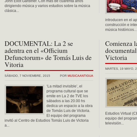
John Eliot Gardiner. Con más de cuarenta años
dirigiendo música y varios estudios sobre la música
clásica...
introducen en el a
construcción e int
música históricos...
DOCUMENTAL: La 2 se
Comienza la
adentra en el «Officium
documental
Defunctorum» de Tomás Luis de
Victoria
Vitoria
MARTES, 19 MAYO, 
SÁBADO, 7 NOVIEMBRE, 2015
POR
MUSICAANTIGUA
‘La mitad invisible’, el
programa cultural que se
emite en La 2 de TVE los
sábados a las 20.00 hs
dedica un espacio a la obra
de Tomás Luis de Victoria.
Estudios Virtual (C
El equipo del programa
equipo del program
invitó al Centro de Estudios Tomás Luis de Victoria
televisión...
a...