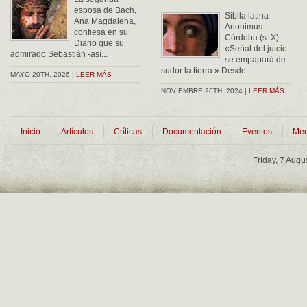
esposa de Bach,
Sibila latina
Ana Magdalena,
Anonimus
confiesa en su
Córdoba (s. X)
Diario que su
«Señal del juicio:
admirado Sebastián -así...
se empapará de
sudor la tierra.» Desde...
MAYO 20TH, 2026 |
LEER MÁS
NOVIEMBRE 26TH, 2024 |
LEER MÁS
Inicio
Artículos
Críticas
Documentación
Eventos
Med
Friday, 7 Augu