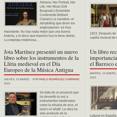
Adriana: Her Portrait, Her
Life, Her Music Erik
Bosgraaf y Ensemble
Cordevento Brilliant
Classics La narrativa -el
storytelling que dicen los
anglosajones- es muy
importante. No hay nada mejor que una buena
1823. Después de fo
historia, y el disco que traemos hoy la tiene detrás.
capilla musical de 
La estampa misteriosa...
Jota Martínez presentó un nuevo
Un libro rec
libro sobre los instrumentos de la
importancia
Llíria medieval en el Día
el Barroco 
Europeo de la Música Antigua
MARTES, 10 ENERO,
2023
JUEVES, 23 MARZO,
POR
PABLO RODRÍGUEZ CANFRANC
2023
Se trata de un proyecto que
ha devuelto la voz a
instrumentos medievales
como la vihuela de arco, el
laúd o el añafil. La obra ha
sido producto de la
cultural en España e