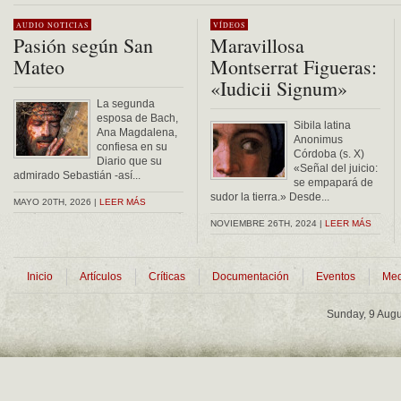
AUDIO
NOTICIAS
VÍDEOS
Pasión según San
Maravillosa
Mateo
Montserrat Figueras:
«Iudicii Signum»
La segunda
esposa de Bach,
Sibila latina
Ana Magdalena,
Anonimus
confiesa en su
Córdoba (s. X)
Diario que su
«Señal del juicio:
admirado Sebastián -así...
se empapará de
sudor la tierra.» Desde...
MAYO 20TH, 2026 |
LEER MÁS
NOVIEMBRE 26TH, 2024 |
LEER MÁS
Inicio
Artículos
Críticas
Documentación
Eventos
Med
Sunday, 9 Aug