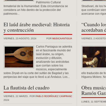
Patrimonio Cultural
Inmaterial de la Humanidad. Esta circunstancia se
Stradivari, de los 
considera un hito dentro de la protección del
que continúan sien
patrimonio...
acercarse con rigor.
El laúd árabe medieval: Historia
“Cuando los
y construcción
acordaban d
VIERNES, 23 AGOSTO, 2024
POR
MUSICAANTIGUA
VIERNES, 2 AGOSTO
Carlos Paniagua se adentra
en el fascinante mundo del
laúd árabe, su origen,
evolución y difusión,
analizando las anécdotas
que corrían sobre los
músicos, especialmente
sobre Ziryab en la corte del sultán de Bagdad y las
ello traducido de 
peripecias del viaje que lo llevó a al-Ándalus. Los...
Higuera Molero. No 
La flautista del cuadro
Obra musica
Ramón Gar
VIERNES, 22 MARZO,
POR
PABLO RODRÍGUEZ CANFRANC
2024
LUNES, 11 SEPTIEMB