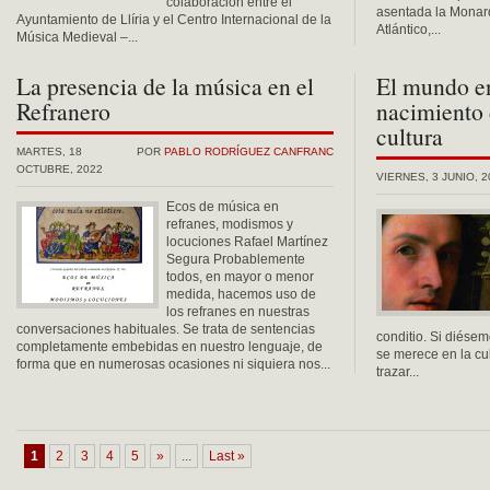
colaboración entre el
asentada la Monar
Ayuntamiento de Llíria y el Centro Internacional de la
Atlántico,...
Música Medieval –...
La presencia de la música en el
El mundo en
Refranero
nacimiento 
cultura
MARTES, 18
POR
PABLO RODRÍGUEZ CANFRANC
OCTUBRE, 2022
VIERNES, 3 JUNIO, 2
Ecos de música en
refranes, modismos y
locuciones Rafael Martínez
Segura Probablemente
todos, en mayor o menor
medida, hacemos uso de
los refranes en nuestras
conversaciones habituales. Se trata de sentencias
conditio. Si diése
completamente embebidas en nuestro lenguaje, de
se merece en la cu
forma que en numerosas ocasiones ni siquiera nos...
trazar...
1
2
3
4
5
»
...
Last »