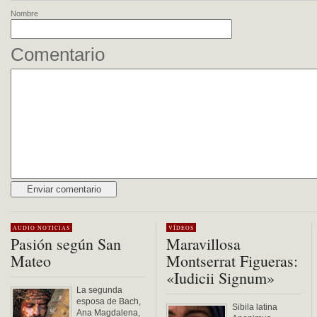
Nombre
Comentario
Alternative:
AUDIO
NOTICIAS
VÍDEOS
Pasión según San
Maravillosa
Mateo
Montserrat Figueras:
«Iudicii Signum»
La segunda
esposa de Bach,
Sibila latina
Ana Magdalena,