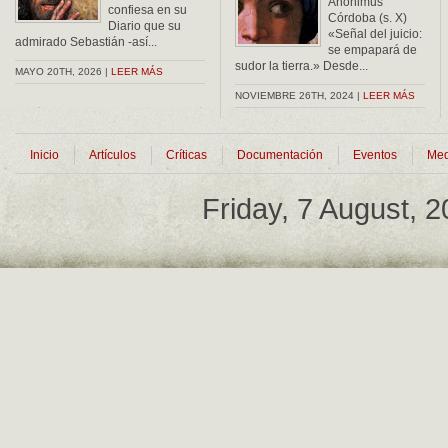
Anonimus
confiesa en su
Córdoba (s. X)
Diario que su
«Señal del juicio:
admirado Sebastián -así...
se empapará de
sudor la tierra.» Desde...
MAYO 20TH, 2026 |
LEER MÁS
NOVIEMBRE 26TH, 2024 |
LEER MÁS
Inicio
Artículos
Críticas
Documentación
Eventos
Med
Friday, 7 August, 