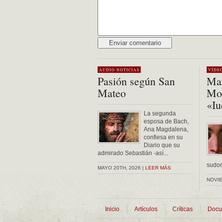
Alternative:
AUDIO
NOTICIAS
VÍDE
Pasión según San
Mar
Mateo
Mon
«Iu
La segunda
esposa de Bach,
Ana Magdalena,
confiesa en su
Diario que su
admirado Sebastián -así...
sudor 
MAYO 20TH, 2026 |
LEER MÁS
NOVIE
Inicio
Artículos
Críticas
Docu