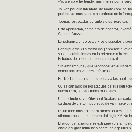
«Yo siempre he tenido más interés por la ver
Tal vez por ello intentara, de modo conciso, fa
problemas musicales sin perderse en la farrag
Teorías respetadas durante siglos, pero casi 
Esta aportación, como era de esperar, levantó 
Guido d’Arezzo.
La polémica entre éstos y los discípulos y seg
Por supuesto, el sistema del jiennense tuvo de
sus descubrimientos en lo referente a la evalu
Estudios de historia de teoría musical.
Sin embargo, hay que reconocer en él un vivo
determinar los valores acústicos.
En 1521 pueden seguirse todavía las huellas d
Quizá cansado de los ataques de sus detract
nuevo libro, sus doctrinas musicales.
Un discípulo suyo, Giovanni Spataro, en carta
cuidaba de cierto modo suyo de vivir lascivo, 
Es un libro más apto para profesionales que pa
afirmaciones de un hombre del siglo XV. No h
El ardor de la sangre se extingue con la músi
energía y gran influencia sobre los espíritus 