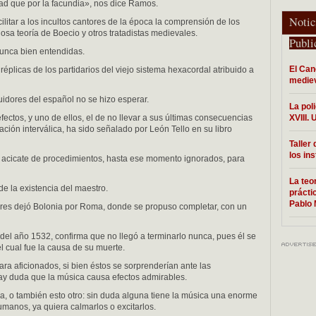
dad que por la facundia», nos dice Ramos.
Notic
cilitar a los incultos cantores de la época la comprensión de los
osa teoría de Boecio y otros tratadistas medievales.
Publi
nunca bien entendidas.
El Can
réplicas de los partidarios del viejo sistema hexacordal atribuido a
mediev
uidores del español no se hizo esperar.
La poli
fectos, y uno de ellos, el de no llevar a sus últimas consecuencias
XVIII.
ación interválica, ha sido señalado por León Tello en su libro
Taller 
los in
 acicate de procedimientos, hasta ese momento ignorados, para
La teo
e la existencia del maestro.
prácti
Pablo 
ores dejó Bolonia por Roma, donde se propuso completar, con un
 del año 1532, confirma que no llegó a terminarlo nunca, pues él se
el cual fue la causa de su muerte.
ra aficionados, si bien éstos se sorprenderían ante las
ay duda que la música causa efectos admirables.
ca, o también esto otro: sin duda alguna tiene la música una enorme
humanos, ya quiera calmarlos o excitarlos.