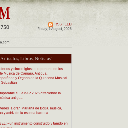
RSS FEED
Friday, 7 August, 2026
ua.com
"
Artículos
,
Libros
,
Noticias
"
iertos y cinco siglos de repertorio en los
 de Música de Cámara, Antigua,
poránea y Órgano de la Quincena Musical
 Sebastián
imparable el FeMAP 2026 ofreciendo la
música antigua
tedes la gran Mariana de Borja, música,
na y actriz de la escena barroca
EL: «un instrumento construido y tañido en
io rural»