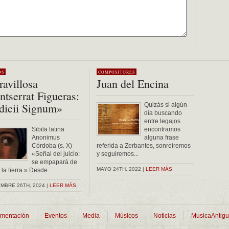
OS
COMPOSITORES
avillosa
Juan del Encina
tserrat Figueras:
dicii Signum»
Quizás si algún
día buscando
entre legajos
Sibila latina
encontramos
Anonimus
alguna frase
Córdoba (s. X)
referida a Zerbantes, sonreiremos
«Señal del juicio:
y seguiremos...
se empapará de
MAYO 24TH, 2022 |
LEER MÁS
la tierra.» Desde...
MBRE 26TH, 2024 |
LEER MÁS
mentación
Eventos
Media
Músicos
Noticias
MusicaAntig