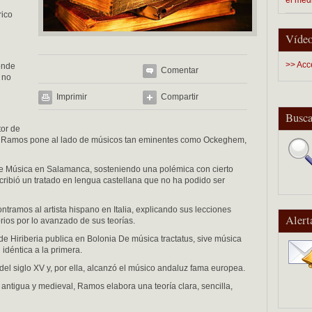
rico
Vídeo
>> Acc
onde
Comentar
 no
Imprimir
Compartir
Busca
or de
pio Ramos pone al lado de músicos tan eminentes como Ockeghem,
de Música en Salamanca, sosteniendo una polémica con cierto
ribió un tratado en lengua castellana que no ha podido ser
ntramos al artista hispano en Italia, explicando sus lecciones
Alert
ios por lo avanzado de sus teorías.
e Hiriberia publica en Bolonia De música tractatus, sive música
i idéntica a la primera.
del siglo XV y, por ella, alcanzó el músico andaluz fama europea.
ntigua y medieval, Ramos elabora una teoría clara, sencilla,