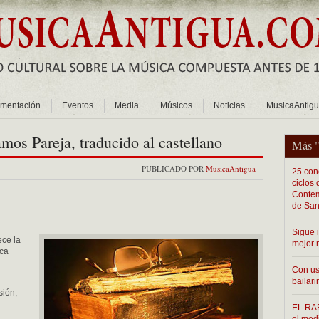
mentación
Eventos
Media
Músicos
Noticias
MusicaAntig
mos Pareja, traducido al castellano
Más 
PUBLICADO POR
MusicaAntigua
25 conc
ciclos
Contem
de San
Sigue 
ece la
mejor 
ica
Con us
bailari
sión,
EL RAB
el med