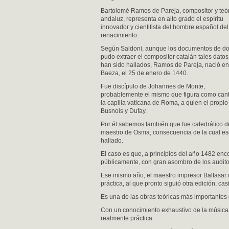
Bartolomé Ramos de Pareja, compositor y teó
andaluz, representa en alto grado el espíritu
innovador y cientifista del hombre español del
renacimiento.
Según Saldoni, aunque los documentos de d
pudo extraer el compositor catalán tales datos
han sido hallados, Ramos de Pareja, nació en
Baeza, el 25 de enero de 1440.
Fue discípulo de Johannes de Monte,
probablemente el mismo que figura como cant
la capilla vaticana de Roma, a quien el pro
Busnois y Dufay.
Por él sabemos también que fue catedrático 
maestro de Osma, consecuencia de la cual esc
hallado.
El caso es que, a principios del año 1482 enco
públicamente, con gran asombro de los auditor
Ese mismo año, el maestro impresor Baltasar d
práctica, al que pronto siguió otra edición, cas
Es una de las obras teóricas más importantes 
Con un conocimiento exhaustivo de la música a
realmente práctica.