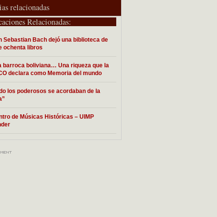
ias relacionadas
caciones Relacionadas:
 Sebastian Bach dejó una biblioteca de
 ochenta libros
 barroca boliviana… Una riqueza que la
O declara como Memoria del mundo
o los poderosos se acordaban de la
a”
tro de Músicas Históricas – UIMP
nder