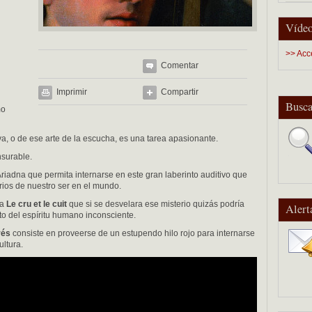
Vídeo
>> Acc
Comentar
Imprimir
Compartir
Busca
mo
va, o de ese arte de la escucha, es una tarea apasionante.
nsurable.
Ariadna que permita internarse en este gran laberinto auditivo que
rios de nuestro ser en el mundo.
 a
Le cru et le cuit
que si se desvelara ese misterio quizás podría
Alert
o del espíritu humano inconsciente.
rés
consiste en proveerse de un estupendo hilo rojo para internarse
ultura.