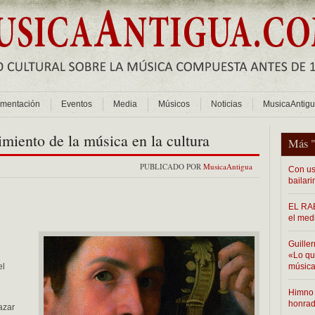
mentación
Eventos
Media
Músicos
Noticias
MusicaAntig
imiento de la música en la cultura
Más 
PUBLICADO POR
MusicaAntigua
Con us
bailari
EL RAB
el med
Guiller
«Lo que
el
música
Himno 
e
honra
azar