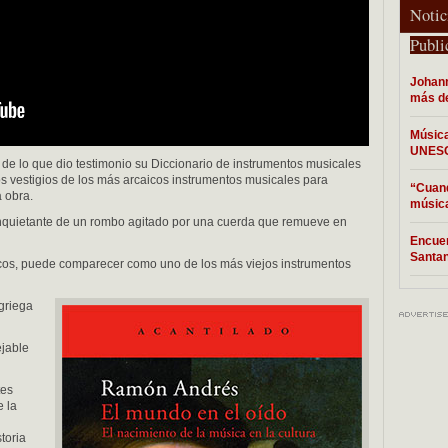
Notic
Publi
Johann
más de
Música
UNESC
de lo que dio testimonio su Diccionario de instrumentos musicales
os vestigios de los más arcaicos instrumentos musicales para
“Cuand
a obra.
músic
o inquietante de un rombo agitado por una cuerda que remueve en
Encuen
Santa
icos, puede comparecer como uno de los más viejos instrumentos
 griega
ejable
tes
e la
toria