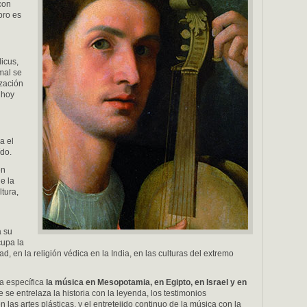
con
oro es
icus,
mal se
ización
 hoy
ya el
ído.
en
e la
tura,
a su
cupa la
, en la religión védica en la India, en las culturas del extremo
ma específica
la música en Mesopotamia, en Egipto, en Israel y en
 se entrelaza la historia con la leyenda, los testimonios
las artes plásticas, y el entretejido continuo de la música con la