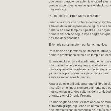
que tienen carácter de auténticas catedrales, 
cuevas superpuestas en las que el efecto son
muy marcado.
Por ejemplo en
Pech-Merle (Francia)
.
Junto a la expresión proteica del homo symbol
a través de la superposición de figuras de ani
hallaría en esos templos rupestres una organ
primera del sonido según leyes sagradas que
nos son desconocidas.
El templo sería también, por tanto, auditivo.
Para decirlo en términos de
Rainer M. Rilke
, 
hombre prehistórico se hizo un templo en el o
En una exploración extraordinariamente rica 
información se va persiguiendo el modo en qu
música queda implicada en las raíces de la cul
ya desde la prehistoria, o a partir de las más
exóticas sociedades humanas.
A partir de este brillante arranque el libro inici
incursión en el lugar siempre eminente que o
música en las grandes culturas de la antigüedad
oriente, o en el Oriente Próximo.
En una segunda parte, el libro aborda de for
el mundo griego,
siguiendo un relato en el que
documentales con la presencia de la música en 