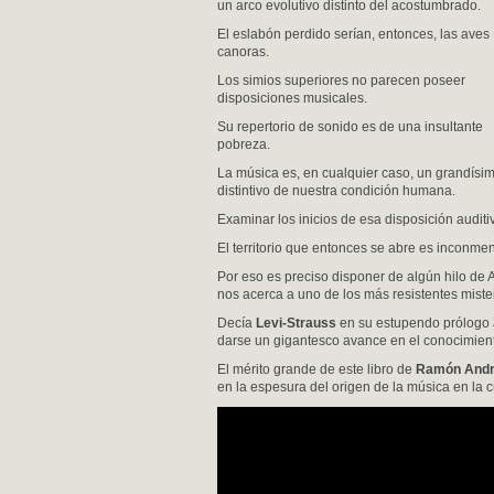
un arco evolutivo distinto del acostumbrado.
El eslabón perdido serían, entonces, las aves
canoras.
Los simios superiores no parecen poseer
disposiciones musicales.
Su repertorio de sonido es de una insultante
pobreza.
La música es, en cualquier caso, un grandísi
distintivo de nuestra condición humana.
Examinar los inicios de esa disposición auditi
El territorio que entonces se abre es inconme
Por eso es preciso disponer de algún hilo de 
nos acerca a uno de los más resistentes miste
Decía
Levi-Strauss
en su estupendo prólogo
darse un gigantesco avance en el conocimient
El mérito grande de este libro de
Ramón And
en la espesura del origen de la música en la c