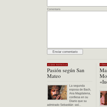
Comentario
Alternative:
AUDIO
NOTICIAS
VÍDE
Pasión según San
Mar
Mateo
Mon
«Iu
La segunda
esposa de Bach,
Ana Magdalena,
confiesa en su
Diario que su
admirado Sebastián -así...