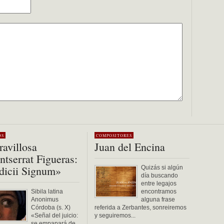
OS
COMPOSITORES
avillosa
Juan del Encina
tserrat Figueras:
dicii Signum»
Quizás si algún
día buscando
entre legajos
Sibila latina
encontramos
Anonimus
alguna frase
Córdoba (s. X)
referida a Zerbantes, sonreiremos
«Señal del juicio:
y seguiremos...
se empapará de