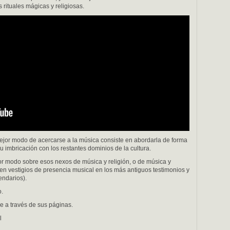
 rituales mágicas y religiosas.
mejor modo de acercarse a la música consiste en abordarla de forma
imbricación con los restantes dominios de la cultura.
jor modo sobre esos nexos de música y religión, o de música y
en vestigios de presencia musical en los más antiguos testimonios y
endarios).
o.
e a través de sus páginas.
l