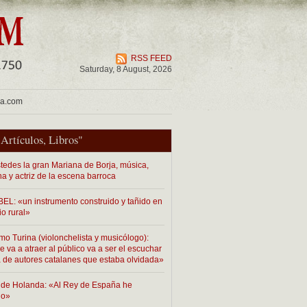
RSS FEED
Saturday, 8 August, 2026
ua.com
"
Artículos
,
Libros
"
tedes la gran Mariana de Borja, música,
na y actriz de la escena barroca
EL: «un instrumento construido y tañido en
io rural»
mo Turina (violonchelista y musicólogo):
 va a atraer al público va a ser el escuchar
 de autores catalanes que estaba olvidada»
de Holanda: «Al Rey de España he
do»