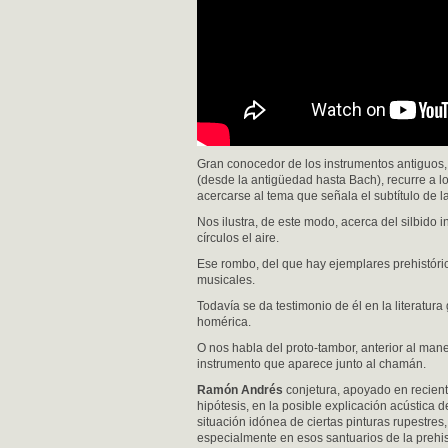
Gran conocedor de los instrumentos antiguos, 
(desde la antigüedad hasta Bach), recurre a l
acercarse al tema que señala el subtítulo de l
Nos ilustra, de este modo, acerca del silbid
círculos el aire.
Ese rombo, del que hay ejemplares prehistór
musicales.
Todavía se da testimonio de él en la literatura
homérica.
O nos habla del proto-tambor, anterior al man
instrumento que aparece junto al chamán.
Ramón Andrés
conjetura, apoyado en recien
hipótesis, en la posible explicación acústica d
situación idónea de ciertas pinturas rupestres,
especialmente en esos santuarios de la prehis