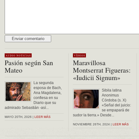
Alternative:
AUDIO
NOTICIAS
VÍDEOS
Pasión según San
Maravillosa
Mateo
Montserrat Figueras:
«Iudicii Signum»
La segunda
esposa de Bach,
Sibila latina
Ana Magdalena,
Anonimus
confiesa en su
Córdoba (s. X)
Diario que su
«Señal del juicio:
admirado Sebastián -así...
se empapará de
sudor la tierra.» Desde...
MAYO 20TH, 2026 |
LEER MÁS
NOVIEMBRE 26TH, 2024 |
LEER MÁS