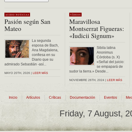
Alternative:
AUDIO
NOTICIAS
VÍDEOS
Pasión según San
Maravillosa
Mateo
Montserrat Figueras:
«Iudicii Signum»
La segunda
esposa de Bach,
Sibila latina
Ana Magdalena,
Anonimus
confiesa en su
Córdoba (s. X)
Diario que su
«Señal del juicio:
admirado Sebastián -así...
se empapará de
sudor la tierra.» Desde...
MAYO 20TH, 2026 |
LEER MÁS
NOVIEMBRE 26TH, 2024 |
LEER MÁS
Inicio
Artículos
Críticas
Documentación
Eventos
Med
Friday, 7 August, 