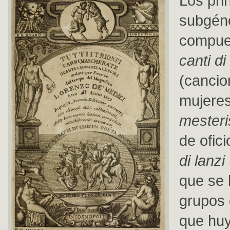
Los pri
subgén
compues
canti d
(cancio
mujere
mesteri
de ofici
di lanzi
que se 
grupos 
que huy