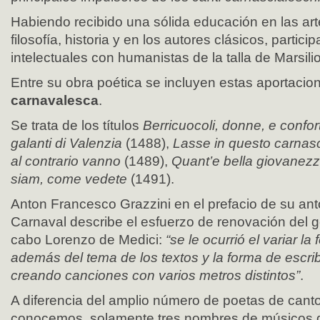
Habiendo recibido una sólida educación en las ar
filosofía, historia y en los autores clásicos, partic
intelectuales con humanistas de la talla de Marsilio
Entre su obra poética se incluyen estas aportacio
carnavalesca
.
Se trata de los títulos
Berricuocoli, donne, e confort
galanti di Valenzia
(1488),
Lasse in questo carnas
al contrario vanno
(1489),
Quant’e bella giovanez
siam, come vedete
(1491).
Anton Francesco Grazzini en el prefacio de su ant
Carnaval describe el esfuerzo de renovación del g
cabo Lorenzo de Medici:
“se le ocurrió el variar la
además del tema de los textos y la forma de escrib
creando canciones con varios metros distintos”
.
A diferencia del amplio número de poetas de can
conocemos, solamente tres nombres de músicos