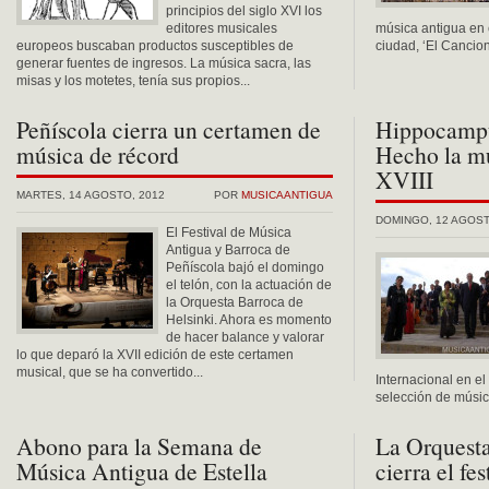
principios del siglo XVI los
editores musicales
música antigua en e
europeos buscaban productos susceptibles de
ciudad, ‘El Cancione
generar fuentes de ingresos. La música sacra, las
misas y los motetes, tenía sus propios...
Peñíscola cierra un certamen de
Hippocampu
música de récord
Hecho la mú
XVIII
MARTES, 14 AGOSTO, 2012
POR
MUSICAANTIGUA
DOMINGO, 12 AGOST
El Festival de Música
Antigua y Barroca de
Peñíscola bajó el domingo
el telón, con la actuación de
la Orquesta Barroca de
Helsinki. Ahora es momento
de hacer balance y valorar
lo que deparó la XVII edición de este certamen
musical, que se ha convertido...
Internacional en e
selección de música
Abono para la Semana de
La Orquesta
Música Antigua de Estella
cierra el fe