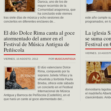
Daroca, uno de los de
mayor recorrido de la
Comunidad aragonesa, que
ha concluido este viernes
tras siete días de música y ocho sesiones de
este año cumple su
conciertos en diferentes enclaves de...
programados, en lo
El dúo Dolce Rima canta al goce
La iglesia 
atormentado del amor en el
se suma com
Festival de Música Antigua de
Festival en
Peñíscola
VIERNES, 10 AGOST
VIERNES, 10 AGOSTO, 2012
POR
MUSICAANTIGUA
El dúo valenciano Dolce
Rima, compuesto por la
soprano Julieta Viñas y la
vihuelista y tiorbista Paula
Brieba, ofrece este sábado
un concierto en el Festival
donostiarra Iagoba
Internacional de Música
el madrileño Albert
Antigua y Barroca de Peñíscola (Castellón), en el
clavicémbalo. Ambos
que hará un cante al goce atormentado del...