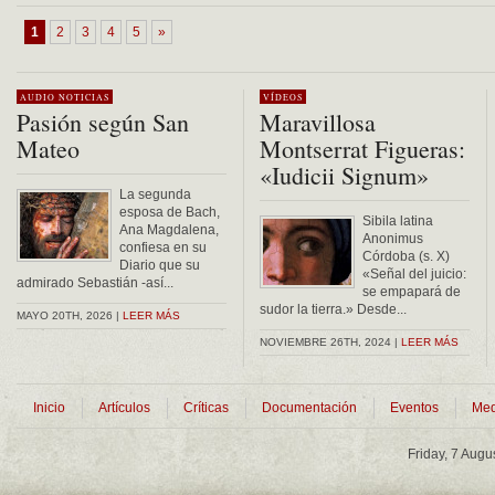
1
2
3
4
5
»
AUDIO
NOTICIAS
VÍDEOS
Pasión según San
Maravillosa
Mateo
Montserrat Figueras:
«Iudicii Signum»
La segunda
esposa de Bach,
Sibila latina
Ana Magdalena,
Anonimus
confiesa en su
Córdoba (s. X)
Diario que su
«Señal del juicio:
admirado Sebastián -así...
se empapará de
sudor la tierra.» Desde...
MAYO 20TH, 2026 |
LEER MÁS
NOVIEMBRE 26TH, 2024 |
LEER MÁS
Inicio
Artículos
Críticas
Documentación
Eventos
Med
Friday, 7 Augu