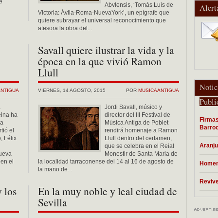
e
Abvlensis, ‘Tomás Luis de
Alert
Victoria: Ávila-Roma-NuevaYork’, un epígrafe que
quiere subrayar el universal reconocimiento que
atesora la obra del...
Savall quiere ilustrar la vida y la
época en la que vivió Ramon
Llull
Notic
ANTIGUA
VIERNES, 14 AGOSTO, 2015
POR
MUSICAANTIGUA
Publi
a
Jordi Savall, músico y
eina ha
director del III Festival de
Firmas
ra
Música Antiga de Poblet
Barro
tió el
rendirá homenaje a Ramon
, Félix
Llull dentro del certamen,
Aranju
que se celebra en el Reial
nueva
Monestir de Santa Maria de
en el
la localidad tarraconense del 14 al 16 de agosto de
Homena
la mano de...
Revive
 los
En la muy noble y leal ciudad de
Sevilla