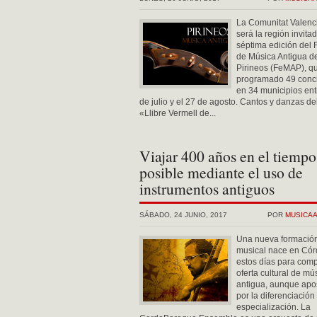
La Comunitat Valenc
será la región invita
séptima edición del F
de Música Antigua de
Pirineos (FeMAP), q
programado 49 conci
en 34 municipios ent
de julio y el 27 de agosto. Cantos y danzas de
«Llibre Vermell de...
Viajar 400 años en el tiempo
posible mediante el uso de
instrumentos antiguos
SÁBADO, 24 JUNIO, 2017
POR
MUSICA
Una nueva formació
musical nace en Có
estos días para comp
oferta cultural de mú
antigua, aunque apo
por la diferenciación 
especialización. La