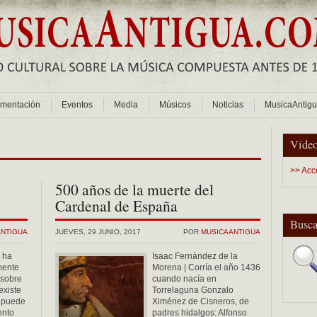
mentación
Eventos
Media
Músicos
Noticias
MusicaAntig
Vídeo
>> Acc
500 años de la muerte del
Cardenal de España
Busca
ANTIGUA
JUEVES, 29 JUNIO, 2017
POR
MUSICAANTIGUA
e ha
Isaac Fernández de la
mente
Morena | Corría el año 1436
 sobre
cuando nacía en
existe
Torrelaguna Gonzalo
o puede
Ximénez de Cisneros, de
ento
padres hidalgos: Alfonso