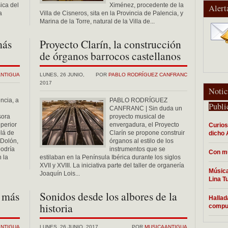
ica del
Ximénez, procedente de la
Alert
a
Villa de Cisneros, sita en la Provincia de Palencia, y
Marina de la Torre, natural de la Villa de...
más
Proyecto Clarín, la construcción
de órganos barrocos castellanos
ANTIGUA
LUNES, 26 JUNIO,
POR
PABLO RODRÍGUEZ CANFRANC
2017
Notic
ncia, a
PABLO RODRÍGUEZ
Publi
CANFRANC | Sin duda un
sora
proyecto musical de
perior
envergadura, el Proyecto
Curios
lá de
Clarín se propone construir
dicho 
 Dolón,
órganos al estilo de los
podría
instrumentos que se
Con mu
 la
estilaban en la Península Ibérica durante los siglos
XVII y XVIII. La iniciativa parte del taller de organería
Música
Joaquín Lois...
Lina T
a más
Sonidos desde los albores de la
Hallad
historia
compus
ANTIGUA
LUNES, 26 JUNIO, 2017
POR
MUSICAANTIGUA