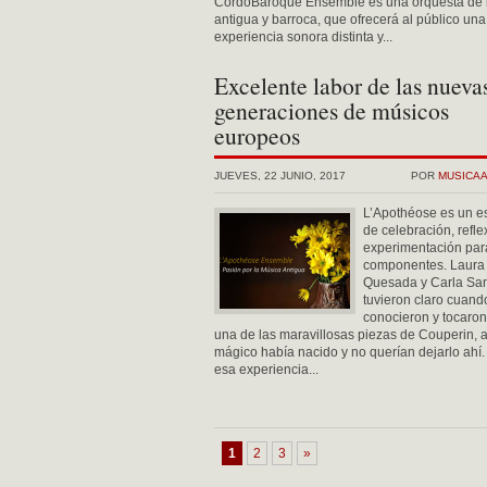
CordoBaroque Ensemble es una orquesta de
antigua y barroca, que ofrecerá al público una
experiencia sonora distinta y...
Excelente labor de las nueva
generaciones de músicos
europeos
JUEVES, 22 JUNIO, 2017
POR
MUSICA
L’Apothéose es un e
de celebración, refle
experimentación par
componentes. Laura
Quesada y Carla Sanf
tuvieron claro cuand
conocieron y tocaron
una de las maravillosas piezas de Couperin, 
mágico había nacido y no querían dejarlo ahí
esa experiencia...
1
2
3
»