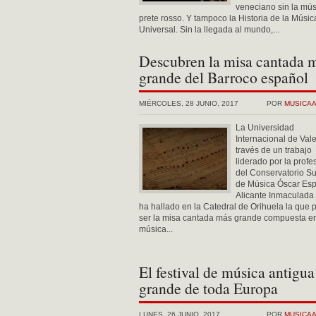
veneciano sin la mús
prete rosso. Y tampoco la Historia de la Músic
Universal. Sin la llegada al mundo,...
Descubren la misa cantada 
grande del Barroco español
MIÉRCOLES, 28 JUNIO, 2017
POR
MUSICA
La Universidad
Internacional de Vale
través de un trabajo
liderado por la profe
del Conservatorio Su
de Música Óscar Esp
Alicante Inmaculada
ha hallado en la Catedral de Orihuela la que 
ser la misa cantada más grande compuesta en
música...
El festival de música antigu
grande de toda Europa
LUNES, 26 JUNIO, 2017
POR
MUSICA