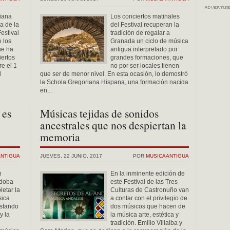
iana
Los conciertos matinales
da de la
del Festival recuperan la
estival
tradición de regalar a
 los
Granada un ciclo de música
ue ha
antigua interpretado por
ertos
grandes formaciones, que
re el 1
no por ser locales tienen
l
que ser de menor nivel. En esta ocasión, lo demostró
la Schola Gregoriana Hispana, una formación nacida
en...
 es
Músicas tejidas de sonidos
ancestrales que nos despiertan la
memoria
ANTIGUA
JUEVES, 22 JUNIO, 2017
POR
MUSICAANTIGUA
n
En la inminente edición de
rdoba
este Festival de las Tres
letar la
Culturas de Castronuño van
sica
a contar con el privilegio de
stando
dos músicos que hacen de
y la
la música arte, estética y
tradición. Emilio Villalba y