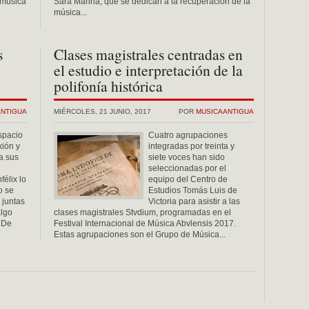
 música
Sara Marina, que se dedican a la recuperación de la
música...
s
Clases magistrales centradas en
el estudio e interpretación de la
polifonía histórica
ANTIGUA
MIÉRCOLES, 21 JUNIO, 2017
POR
MUSICAANTIGUA
spacio
Cuatro agrupaciones
xión y
integradas por treinta y
a sus
siete voces han sido
seleccionadas por el
élix lo
equipo del Centro de
o se
Estudios Tomás Luis de
 juntas
Victoria para asistir a las
algo
clases magistrales Stvdium, programadas en el
. De
Festival Internacional de Música Abvlensis 2017.
Estas agrupaciones son el Grupo de Música...