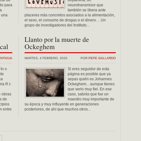
ical de
dopamina, un
do para
neurotransmisor que
la
también se libera ante
e una
placeres más concretos asociados a la alimentación,
el sexo, el consumo de drogas o el dinero… Un
grupo de investigadores del Instituto...
Llanto por la muerte de
cal
Ockeghem
ANTIGUA
MARTES, 4 FEBRERO, 2020
POR
PEPE GALLARDO
ín o
Si eres seguidor de esta
de
página es posible que ya
ca
sepas quién es Johannes
ia R.I-
Ockeghem... aunque tienes
que serlo muy fiel. En ese
e obras
caso, sabrás que fue un
s de
maestro muy importante de
cipios
su época y muy influyente en generaciones
ón entre
posteriores, de ahí que muchos otros...
»