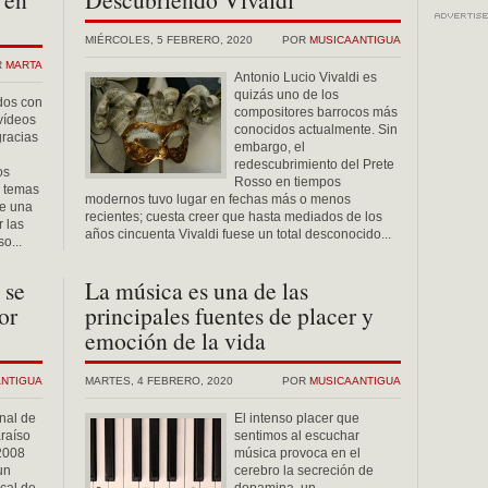
MIÉRCOLES, 5 FEBRERO, 2020
POR
MUSICAANTIGUA
R
MARTA
Antonio Lucio Vivaldi es
quizás uno de los
dos con
compositores barrocos más
 vídeos
conocidos actualmente. Sin
gracias
embargo, el
redescubrimiento del Prete
os
Rosso en tiempos
n temas
modernos tuvo lugar en fechas más o menos
de una
recientes; cuesta creer que hasta mediados de los
r las
años cincuenta Vivaldi fuese un total desconocido...
o...
 se
La música es una de las
or
principales fuentes de placer y
emoción de la vida
ANTIGUA
MARTES, 4 FEBRERO, 2020
POR
MUSICAANTIGUA
onal de
El intenso placer que
raíso
sentimos al escuchar
 2008
música provoca en el
un
cerebro la secreción de