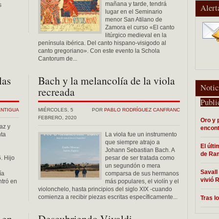
mañana y tarde, tendrá
s
Alert
lugar en el Seminario
menor San Atilano de
n
Zamora el curso «El canto
litúrgico medieval en la
península ibérica. Del canto hispano-visigodo al
canto gregoriano». Con este evento la Schola
Cantorum de...
las
Bach y la melancolía de la viola
Notic
recreada
Publi
ANTIGUA
MIÉRCOLES, 5
POR
PABLO RODRÍGUEZ CANFRANC
FEBRERO, 2020
Oro y 
az y
encont
ta
La viola fue un instrumento
que siempre atrajo a
El últ
Johann Sebastian Bach. A
de Ram
. Hijo
pesar de ser tratada como
un segundón o mera
Savall 
ía
comparsa de sus hermanos
vivió 
ntró en
más populares, el violín y el
violonchelo, hasta principios del siglo XIX -cuando
comienza a recibir piezas escritas específicamente...
Tras l
 en
Descubriendo Vivaldi