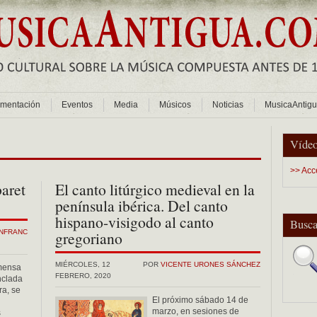
mentación
Eventos
Media
Músicos
Noticias
MusicaAntig
Vídeo
>> Acc
baret
El canto litúrgico medieval en la
península ibérica. Del canto
hispano-visigodo al canto
Busca
ANFRANC
gregoriano
MIÉRCOLES, 12
POR
VICENTE URONES SÁNCHEZ
nmensa
FEBRERO, 2020
nclada
ra, se
El próximo sábado 14 de
marzo, en sesiones de
s