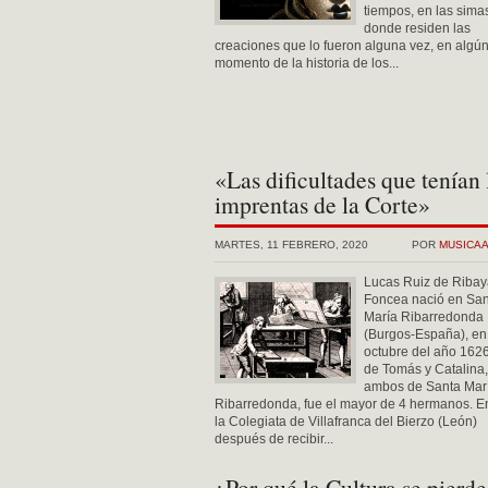
tiempos, en las sima
donde residen las
creaciones que lo fueron alguna vez, en algú
momento de la historia de los...
«Las dificultades que tenían 
imprentas de la Corte»
MARTES, 11 FEBRERO, 2020
POR
MUSICA
Lucas Ruiz de Ribay
Foncea nació en San
María Ribarredonda
(Burgos-España), en
octubre del año 1626
de Tomás y Catalina,
ambos de Santa Mar
Ribarredonda, fue el mayor de 4 hermanos. E
la Colegiata de Villafranca del Bierzo (León)
después de recibir...
¿Por qué la Cultura se pierde