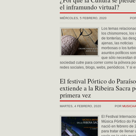
el inframundo virtual?
MIÉRCOLES, 5 FEBRERO, 2020
PO
Los temas relaciona
los chismorreos, los
de tonterías, las des
ajenas, las noticias
morbosas o los turbi
asuntos políticos so
que sólo necesitan 
sociedad cutre para correr como la pólvora po
redes sociales, blogs, webs, periódicos. Y si es
El festival Pórtico do Paraíso
extiende a la Ribeira Sacra p
primera vez
MARTES, 4 FEBRERO, 2020
POR
MUSICA
El Festival Internaci
Música Pórtico do Pa
nació en febrero de
para tratar de llenar 