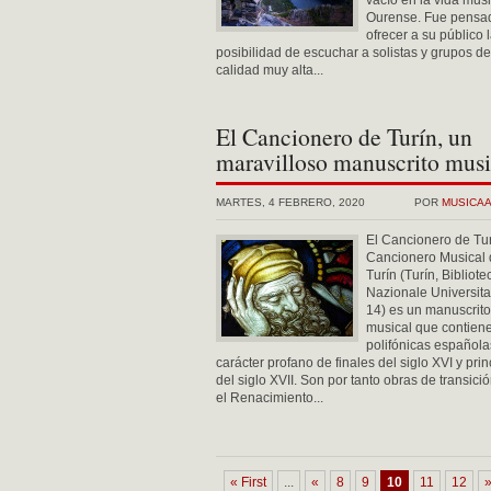
vacío en la vida mus
Ourense. Fue pensa
ofrecer a su público 
posibilidad de escuchar a solistas y grupos d
calidad muy alta...
El Cancionero de Turín, un
maravilloso manuscrito musi
MARTES, 4 FEBRERO, 2020
POR
MUSICA
El Cancionero de Tur
Cancionero Musical 
Turín (Turín, Bibliote
Nazionale Universitar
14) es un manuscrito
musical que contien
polifónicas española
carácter profano de finales del siglo XVI y prin
del siglo XVII. Son por tanto obras de transici
el Renacimiento...
« First
...
«
8
9
10
11
12