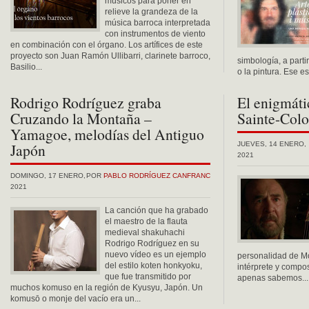
músicos para poner en
relieve la grandeza de la
música barroca interpretada
con instrumentos de viento
en combinación con el órgano. Los artífices de este
proyecto son Juan Ramón Ullibarri, clarinete barroco,
simbología, a partir
Basilio...
o la pintura. Ese es 
Rodrigo Rodríguez graba
El enigmáti
Cruzando la Montaña –
Sainte-Col
Yamagoe, melodías del Antiguo
Japón
JUEVES, 14 ENERO,
2021
DOMINGO, 17 ENERO,
POR
PABLO RODRÍGUEZ CANFRANC
2021
La canción que ha grabado
el maestro de la flauta
medieval shakuhachi
Rodrigo Rodríguez en su
nuevo vídeo es un ejemplo
personalidad de M
del estilo koten honkyoku,
intérprete y compo
que fue transmitido por
apenas sabemos...
muchos komuso en la región de Kyusyu, Japón. Un
komusō o monje del vacío era un...