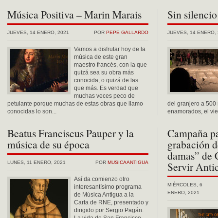
Música Positiva – Marin Marais
Sin silenci
JUEVES, 14 ENERO, 2021
POR
PEPE GALLARDO
JUEVES, 14 ENERO, 
Vamos a disfrutar hoy de la
música de este gran
maestro francés, con la que
quizá sea su obra más
conocida, o quizá de las
que más. Es verdad que
muchas veces peco de
petulante porque muchas de estas obras que llamo
del granjero a 500
conocidas lo son...
enamorados, el vien
Beatus Franciscus Pauper y la
Campaña par
música de su época
grabación d
damas” de C
LUNES, 11 ENERO, 2021
POR
MUSICAANTIGUA
Servir Anti
Así da comienzo otro
MIÉRCOLES, 6
interesantísimo programa
ENERO, 2021
de Música Antigua a la
Carta de RNE, presentado y
dirigido por Sergio Pagán.