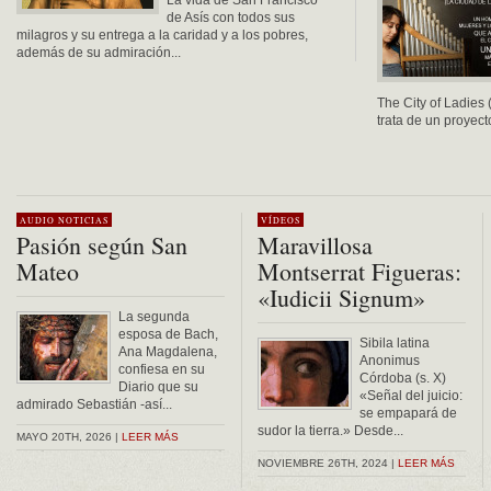
La vida de San Francisco
de Asís con todos sus
milagros y su entrega a la caridad y a los pobres,
además de su admiración...
The City of Ladies
trata de un proyec
AUDIO
NOTICIAS
VÍDEOS
Pasión según San
Maravillosa
Mateo
Montserrat Figueras:
«Iudicii Signum»
La segunda
esposa de Bach,
Sibila latina
Ana Magdalena,
Anonimus
confiesa en su
Córdoba (s. X)
Diario que su
«Señal del juicio:
admirado Sebastián -así...
se empapará de
sudor la tierra.» Desde...
MAYO 20TH, 2026 |
LEER MÁS
NOVIEMBRE 26TH, 2024 |
LEER MÁS