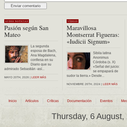
Alternative:
AUDIO
NOTICIAS
VÍDEOS
Pasión según San
Maravillosa
Mateo
Montserrat Figueras:
«Iudicii Signum»
La segunda
esposa de Bach,
Sibila latina
Ana Magdalena,
Anonimus
confiesa en su
Córdoba (s. X)
Diario que su
«Señal del juicio:
admirado Sebastián -así...
se empapará de
sudor la tierra.» Desde...
MAYO 20TH, 2026 |
LEER MÁS
NOVIEMBRE 26TH, 2024 |
LEER MÁS
Inicio
Artículos
Críticas
Documentación
Eventos
Med
Thursday, 6 August