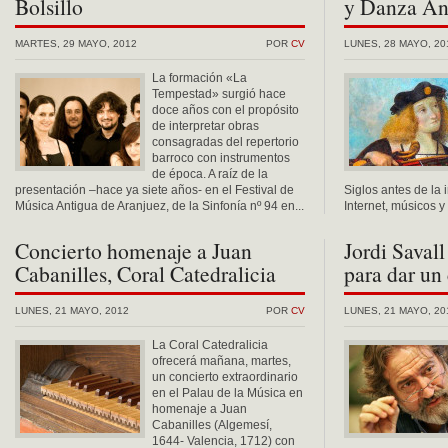
Bolsillo
y Danza An
MARTES, 29 MAYO, 2012
POR
CV
LUNES, 28 MAYO, 20
La formación «La
Tempestad» surgió hace
doce años con el propósito
de interpretar obras
consagradas del repertorio
barroco con instrumentos
de época. A raíz de la
presentación –hace ya siete años- en el Festival de
Siglos antes de la 
Música Antigua de Aranjuez, de la Sinfonía nº 94 en...
Internet, músicos y
Concierto homenaje a Juan
Jordi Savall
Cabanilles, Coral Catedralicia
para dar un
LUNES, 21 MAYO, 2012
POR
CV
LUNES, 21 MAYO, 20
La Coral Catedralicia
ofrecerá mañana, martes,
un concierto extraordinario
en el Palau de la Música en
homenaje a Juan
Cabanilles (Algemesí,
1644- Valencia, 1712) con