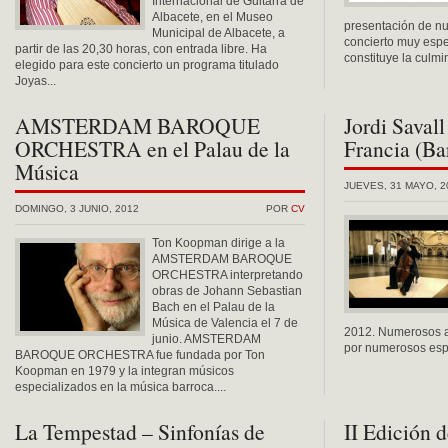
Internacional de Guitarra de
Albacete, en el Museo
presentación de n
Municipal de Albacete, a
concierto muy espe
partir de las 20,30 horas, con entrada libre. Ha
constituye la culmi
elegido para este concierto un programa titulado
Joyas...
AMSTERDAM BAROQUE
Jordi Savall
ORCHESTRA en el Palau de la
Francia (Ba
Música
JUEVES, 31 MAYO, 2
DOMINGO, 3 JUNIO, 2012
POR
CV
Ton Koopman dirige a la
AMSTERDAM BAROQUE
ORCHESTRA interpretando
obras de Johann Sebastian
Bach en el Palau de la
Música de Valencia el 7 de
2012. Numerosos ar
junio. AMSTERDAM
por numerosos espa
BAROQUE ORCHESTRA fue fundada por Ton
Koopman en 1979 y la integran músicos
especializados en la música barroca....
La Tempestad – Sinfonías de
II Edición 