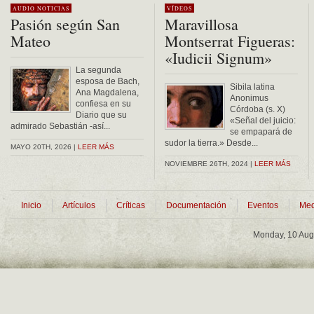
AUDIO
NOTICIAS
VÍDEOS
Pasión según San
Maravillosa
Mateo
Montserrat Figueras:
«Iudicii Signum»
La segunda
esposa de Bach,
Sibila latina
Ana Magdalena,
Anonimus
confiesa en su
Córdoba (s. X)
Diario que su
«Señal del juicio:
admirado Sebastián -así...
se empapará de
sudor la tierra.» Desde...
MAYO 20TH, 2026 |
LEER MÁS
NOVIEMBRE 26TH, 2024 |
LEER MÁS
Inicio
Artículos
Críticas
Documentación
Eventos
Med
Monday, 10 Aug