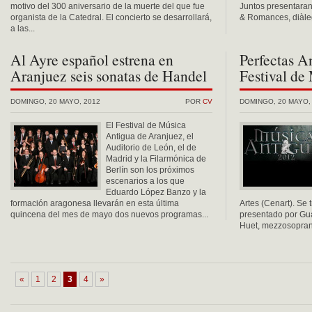
motivo del 300 aniversario de la muerte del que fue
Juntos presentaran
organista de la Catedral. El concierto se desarrollará,
& Romances, diàleg
a las...
Al Ayre español estrena en
Perfectas A
Aranjuez seis sonatas de Handel
Festival de
DOMINGO, 20 MAYO, 2012
POR
CV
DOMINGO, 20 MAYO,
El Festival de Música
Antigua de Aranjuez, el
Auditorio de León, el de
Madrid y la Filarmónica de
Berlín son los próximos
escenarios a los que
Eduardo López Banzo y la
formación aragonesa llevarán en esta última
Artes (Cenart). Se 
quincena del mes de mayo dos nuevos programas...
presentado por Gu
Huet, mezzosoprano
«
1
2
3
4
»