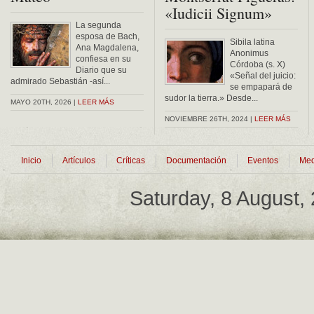
«Iudicii Signum»
La segunda
esposa de Bach,
Sibila latina
Ana Magdalena,
Anonimus
confiesa en su
Córdoba (s. X)
Diario que su
«Señal del juicio:
admirado Sebastián -así...
se empapará de
sudor la tierra.» Desde...
MAYO 20TH, 2026 |
LEER MÁS
NOVIEMBRE 26TH, 2024 |
LEER MÁS
Inicio
Artículos
Críticas
Documentación
Eventos
Med
Saturday, 8 August,