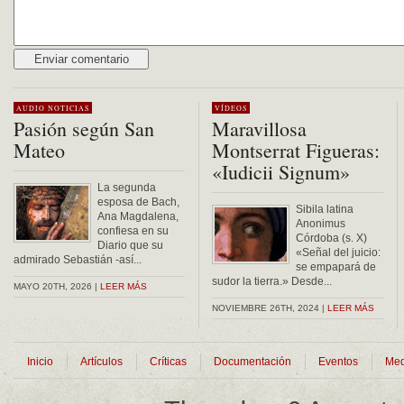
Alternative:
AUDIO
NOTICIAS
VÍDEOS
Pasión según San
Maravillosa
Mateo
Montserrat Figueras:
«Iudicii Signum»
La segunda
esposa de Bach,
Sibila latina
Ana Magdalena,
Anonimus
confiesa en su
Córdoba (s. X)
Diario que su
«Señal del juicio:
admirado Sebastián -así...
se empapará de
sudor la tierra.» Desde...
MAYO 20TH, 2026 |
LEER MÁS
NOVIEMBRE 26TH, 2024 |
LEER MÁS
Inicio
Artículos
Críticas
Documentación
Eventos
Med