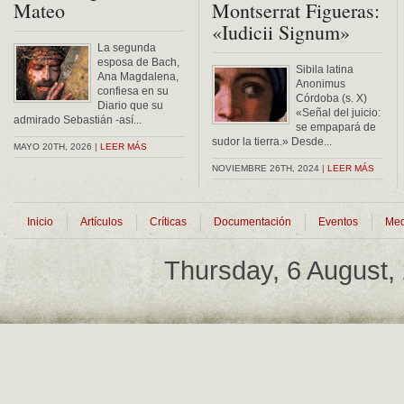
Mateo
Montserrat Figueras:
«Iudicii Signum»
La segunda
esposa de Bach,
Sibila latina
Ana Magdalena,
Anonimus
confiesa en su
Córdoba (s. X)
Diario que su
«Señal del juicio:
admirado Sebastián -así...
se empapará de
sudor la tierra.» Desde...
MAYO 20TH, 2026 |
LEER MÁS
NOVIEMBRE 26TH, 2024 |
LEER MÁS
Inicio
Artículos
Críticas
Documentación
Eventos
Med
Thursday, 6 August