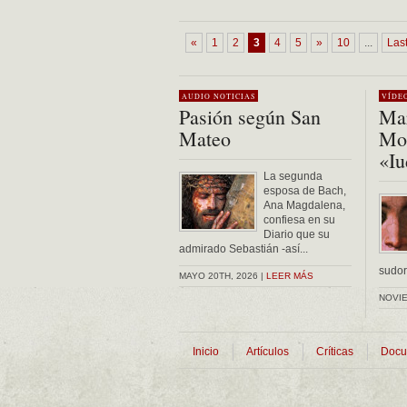
«
1
2
3
4
5
»
10
...
Last
AUDIO
NOTICIAS
VÍDE
Pasión según San
Mar
Mateo
Mon
«Iu
La segunda
esposa de Bach,
Ana Magdalena,
confiesa en su
Diario que su
admirado Sebastián -así...
sudor 
MAYO 20TH, 2026 |
LEER MÁS
NOVIE
Inicio
Artículos
Críticas
Docu