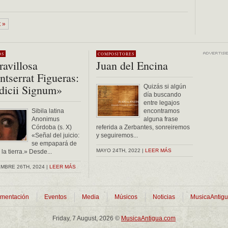
 »
OS
COMPOSITORES
avillosa
Juan del Encina
tserrat Figueras:
dicii Signum»
Quizás si algún
día buscando
entre legajos
Sibila latina
encontramos
Anonimus
alguna frase
Córdoba (s. X)
referida a Zerbantes, sonreiremos
«Señal del juicio:
y seguiremos...
se empapará de
MAYO 24TH, 2022 |
LEER MÁS
la tierra.» Desde...
MBRE 26TH, 2024 |
LEER MÁS
mentación
Eventos
Media
Músicos
Noticias
MusicaAntig
Friday, 7 August, 2026 ©
MusicaAntigua.com