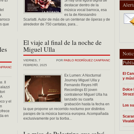
re El
Si hay una figura digna de
Alert
destacar dentro de la
del
música vocal barroca, esa
a
es la de Alessandro
arroco
Scarlatti. Autor de más de un centenar de óperas y de
os que
alrededor de 750 cantatas, para...
El viaje al final de la noche de
les
Miguel Ulla
Notic
VIERNES, 7
POR
PABLO RODRÍGUEZ CANFRANC
Publi
FEBRERO, 2025
ANFRANC
El Can
Ex Lumen: A Nocturnal
y músi
Journey Miguel Ulla y
e. Il
Fernando Reyes HR
palazzi
Dolce 
Recordings El joven
ori
Strozz
contratenor Miguel Ulla ha
 A
lanzado su cuarta
oco y el
grabación hasta la fecha en
Los su
In
la que propone un recorrido nocturno por distintos
ofrece
parajes de la música barroca europea. Acompañada
da en
Scaram
exclusivamente por la tiorba...
Vivaldi
La misa de Palestrina que salvó