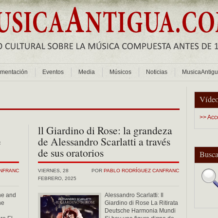
mentación
Eventos
Media
Músicos
Noticias
MusicaAntig
Vídeo
>> Acc
ll Giardino di Rose: la grandeza
e
de Alessandro Scarlatti a través
de sus oratorios
Busca
ANFRANC
VIERNES, 28
POR
PABLO RODRÍGUEZ CANFRANC
FEBRERO, 2025
ne and
Alessandro Scarlatti: Il
he
Giardino di Rose La Ritirata
Deutsche Harmonia Mundi