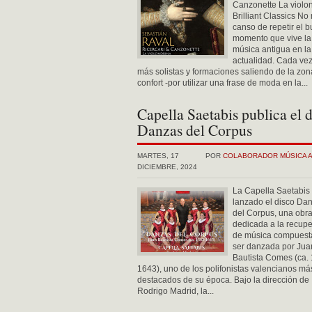
Canzonette La violo
Brilliant Classics No
canso de repetir el 
momento que vive la
música antigua en la
actualidad. Cada ve
más solistas y formaciones saliendo de la zon
confort -por utilizar una frase de moda en la...
Capella Saetabis publica el 
Danzas del Corpus
MARTES, 17
POR
COLABORADOR MÚSICA 
DICIEMBRE, 2024
La Capella Saetabis
lanzado el disco Da
del Corpus, una obr
dedicada a la recup
de música compuest
ser danzada por Jua
Bautista Comes (ca.
1643), uno de los polifonistas valencianos má
destacados de su época. Bajo la dirección de
Rodrigo Madrid, la...