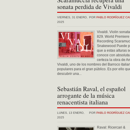
sonata perdida de Vivaldi
VIERNES, 31 ENERO,
POR
PABLO RODRÍGUEZ C
2025
Vivaldi. Violin sonat
829. World Premiere
Recording Scaramuc
Snakewood Puede p
que a estas alturas s
conoce con absoluta
certeza la obra de A
Vivaldi, uno de los nombres del Barroco itali
populares para el gran público. Es por ello qu
descubrir una...
Sebastián Raval, el español
arrogante de la música
renacentista italiana
LUNES, 13 ENERO,
POR
PABLO RODRÍGUEZ C
2025
Raval: Ricercari &