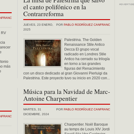
el canto polifónico en la
Contrarreforma
ANFRANC
JUEVES, 23 ENERO,
POR
PABLO RODRÍGUEZ CANFRANC
2025
a RV
Palestrina. The Golden
cia
Renaissance Stile Antico
arecer
Decca El grupo vocal
e
radicado en Londres Stile
Antico ha cerrado su trilogía
ntonio
en torno a las grandes
ano más
figuras del Renacimiento
e
con un disco dedicado al gran Giovanni Pierluigi da
Palestrina. Este proyecto tuvo su inicio en 2020 con...
Música para la Navidad de Marc-
Antoine Charpentier
MARTES, 31
POR
PABLO RODRÍGUEZ CANFRANC
DICIEMBRE, 2024
ANFRANC
Charpentier. Noël Baroque
au temps de Louis XIV Jordi