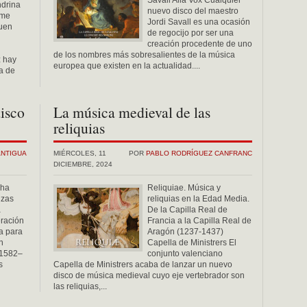
Savall Alia Vox Cualquier
ndrina
nuevo disco del maestro
 me
Jordi Savall es una ocasión
buen
de regocijo por ser una
creación procedente de uno
de los nombres más sobresalientes de la música
z hay
europea que existen en la actualidad....
a de
disco
La música medieval de las
reliquias
ANTIGUA
MIÉRCOLES, 11
POR
PABLO RODRÍGUEZ CANFRANC
DICIEMBRE, 2024
 ha
Reliquiae. Música y
nzas
reliquias en la Edad Media.
a
De la Capilla Real de
eración
Francia a la Capilla Real de
a para
Aragón (1237-1437)
n
Capella de Ministrers El
 1582–
conjunto valenciano
s
Capella de Ministrers acaba de lanzar un nuevo
disco de música medieval cuyo eje vertebrador son
las reliquias,...