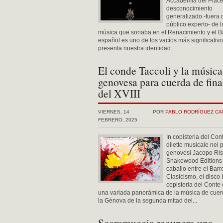
Accademia del Piace
desconocimiento
generalizado -fuera 
público experto- de l
música que sonaba en el Renacimiento y el B
español es uno de los vacíos más significativ
presenta nuestra identidad...
El conde Taccoli y la música
genovesa para cuerda de fina
del XVIII
VIERNES, 14
POR
PABLO RODRÍGUEZ C
FEBRERO, 2025
In copisteria del Cont
diletto musicale nei 
genovesi Jacopo Rist
Snakewood Editions
caballo entre el Barr
Clasicismo, el disco 
copisteria del Conte 
una variada panorámica de la música de cuer
la Génova de la segunda mitad del...
Scaramuccia recupera una