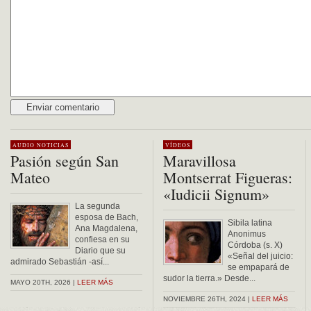
Alternative:
AUDIO
NOTICIAS
VÍDEOS
Pasión según San
Maravillosa
Mateo
Montserrat Figueras:
«Iudicii Signum»
La segunda
esposa de Bach,
Sibila latina
Ana Magdalena,
Anonimus
confiesa en su
Córdoba (s. X)
Diario que su
«Señal del juicio:
admirado Sebastián -así...
se empapará de
sudor la tierra.» Desde...
MAYO 20TH, 2026 |
LEER MÁS
NOVIEMBRE 26TH, 2024 |
LEER MÁS