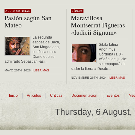
Alternative:
AUDIO
NOTICIAS
VÍDEOS
Pasión según San
Maravillosa
Mateo
Montserrat Figueras:
«Iudicii Signum»
La segunda
esposa de Bach,
Sibila latina
Ana Magdalena,
Anonimus
confiesa en su
Córdoba (s. X)
Diario que su
«Señal del juicio:
admirado Sebastián -así...
se empapará de
sudor la tierra.» Desde...
MAYO 20TH, 2026 |
LEER MÁS
NOVIEMBRE 26TH, 2024 |
LEER MÁS
Inicio
Artículos
Críticas
Documentación
Eventos
Med
Thursday, 6 August