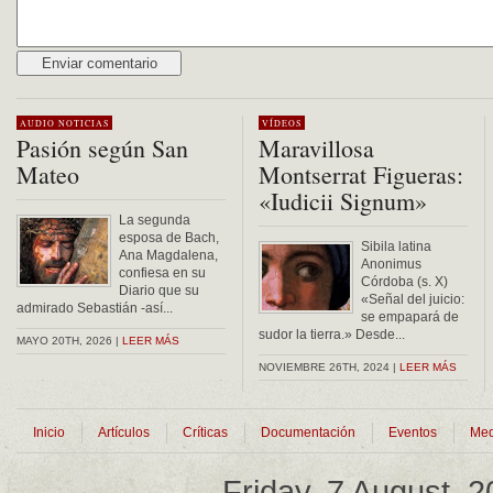
Alternative:
AUDIO
NOTICIAS
VÍDEOS
Pasión según San
Maravillosa
Mateo
Montserrat Figueras:
«Iudicii Signum»
La segunda
esposa de Bach,
Sibila latina
Ana Magdalena,
Anonimus
confiesa en su
Córdoba (s. X)
Diario que su
«Señal del juicio:
admirado Sebastián -así...
se empapará de
sudor la tierra.» Desde...
MAYO 20TH, 2026 |
LEER MÁS
NOVIEMBRE 26TH, 2024 |
LEER MÁS
Inicio
Artículos
Críticas
Documentación
Eventos
Med
Friday, 7 August, 