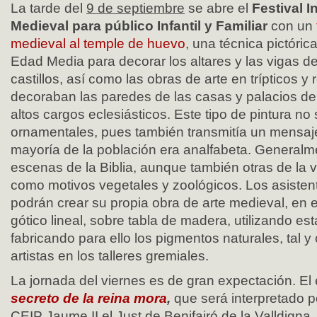
La tarde del
9 de septiembre
se abre el
Festival I
Medieval para público Infantil y Familiar
con un
medieval al temple de huevo
, una técnica pictóric
Edad Media para decorar los altares y las vigas de 
castillos, así como las obras de arte en trípticos y
decoraban las paredes de las casas y palacios de 
altos cargos eclesiásticos. Este tipo de pintura no
ornamentales, pues también transmitía un mensaje
mayoría de la población era analfabeta. General
escenas de la Biblia, aunque también otras de la v
como motivos vegetales y zoológicos. Los asistente
podrán crear su propia obra de arte medieval, en e
gótico lineal, sobre tabla de madera, utilizando est
fabricando para ello los pigmentos naturales, tal 
artistas en los talleres gremiales.
La jornada del viernes es de gran expectación. E
secreto de la reina mora
,
que será interpretado p
CEIP Jaume II el Just de Benifairó de la Valldigna