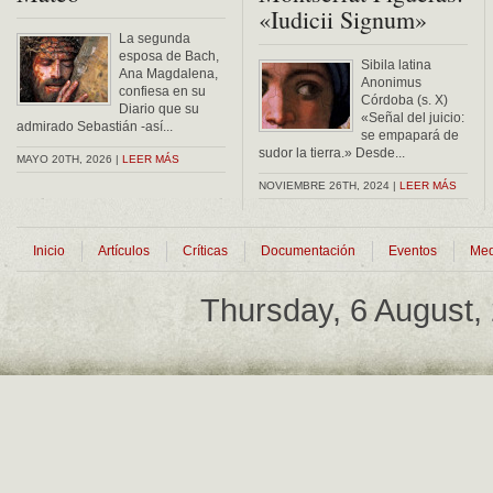
«Iudicii Signum»
La segunda
esposa de Bach,
Sibila latina
Ana Magdalena,
Anonimus
confiesa en su
Córdoba (s. X)
Diario que su
«Señal del juicio:
admirado Sebastián -así...
se empapará de
sudor la tierra.» Desde...
MAYO 20TH, 2026 |
LEER MÁS
NOVIEMBRE 26TH, 2024 |
LEER MÁS
Inicio
Artículos
Críticas
Documentación
Eventos
Med
Thursday, 6 August