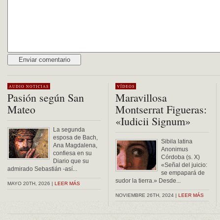
Alternative:
AUDIO
NOTICIAS
VÍDEOS
Pasión según San
Maravillosa
Mateo
Montserrat Figueras:
«Iudicii Signum»
La segunda
esposa de Bach,
Sibila latina
Ana Magdalena,
Anonimus
confiesa en su
Córdoba (s. X)
Diario que su
«Señal del juicio:
admirado Sebastián -así...
se empapará de
sudor la tierra.» Desde...
MAYO 20TH, 2026 |
LEER MÁS
NOVIEMBRE 26TH, 2024 |
LEER MÁS