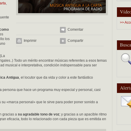
arta
,
Vídeo
cuente
>> Acc
 como
Comentar
es
llo los
Imprimir
Compartir
 uno
Busca
(La
rigales..) Todo un mérito encontrar músicas referentes a esos temas
dad musical e interpretativa, condición indispensable para ser
sica Antigua
, el locutor que da vida y color a este fantástico
Alert
a persona que hace un programa muy especial y personal, casi
es su «marca personal» que le sirve para poder poner sonido a
n gracias a
su agradable tono de voz
; y gracias a un apacible ritmo
gran eficacia, todo lo relacionado con cada pieza que es emitida en