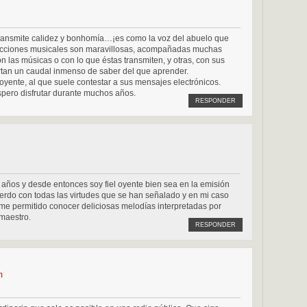
Transmite calidez y bonhomía…¡es como la voz del abuelo que
lecciones musicales son maravillosas, acompañadas muchas
n las músicas o con lo que éstas transmiten, y otras, con sus
rtan un caudal inmenso de saber del que aprender.
 oyente, al que suele contestar a sus mensajes electrónicos.
spero disfrutar durante muchos años.
RESPONDER
años y desde entonces soy fiel oyente bien sea en la emisión
uerdo con todas las virtudes que se han señalado y en mi caso
e permitido conocer deliciosas melodías interpretadas por
maestro.
RESPONDER
m