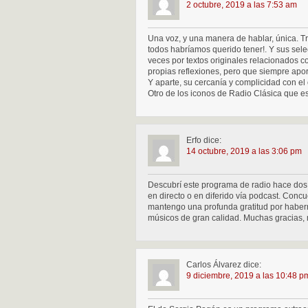
2 octubre, 2019 a las 7:53 am
Una voz, y una manera de hablar, única. 
todos habríamos querido tener!. Y sus se
veces por textos originales relacionados co
propias reflexiones, pero que siempre apo
Y aparte, su cercanía y complicidad con el
Otro de los iconos de Radio Clásica que e
Erfo
dice:
14 octubre, 2019 a las 3:06 pm
Descubrí este programa de radio hace dos 
en directo o en diferido vía podcast. Conc
mantengo una profunda gratitud por haberm
músicos de gran calidad. Muchas gracias, 
Carlos Álvarez
dice:
9 diciembre, 2019 a las 10:48 p