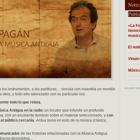
Notic
Publi
«La Fo
histor
musica
El nob
Vinum
Música
a los instrumentos, a las partituras… vincula con maestría un montón
 obra, y todo ello aderezado con su particular voz.
ente todo lo que relata.
sica Antigua en la radio
, un locutor que infunde un profundo
ma, con un excelente dominio sobre el material seleccionado, y
con
al público cercanía
.
Ardua tarea en esto de la música (clásica,
comunicador
de las historias relacionadas con la Música Antigua
fuerza descriptiva…