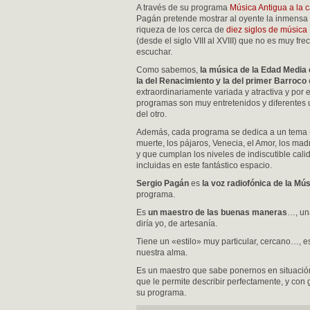
A través de su programa
Música Antigua a la c
Pagán pretende mostrar al oyente la inmensa
riqueza de los cerca de
diez siglos de música
(desde el siglo VIII al XVIII) que no es muy fre
escuchar.
Como sabemos,
la música de la Edad Media
la del Renacimiento y la del primer Barroco
extraordinariamente variada y atractiva y por e
programas son muy entretenidos y diferentes
del otro.
Además, cada programa se dedica a un tema 
muerte, los pájaros, Venecia, el Amor, los mad
y que cumplan los niveles de indiscutible cali
incluidas en este fantástico espacio.
Sergio Pagán
es
la voz radiofónica de la Mú
programa.
Es
un maestro de las buenas maneras
…, un
diría yo, de artesanía.
Tiene un «estilo» muy particular, cercano…, 
nuestra alma.
Es un maestro que sabe ponernos en situació
que le permite describir perfectamente, y con 
su programa.