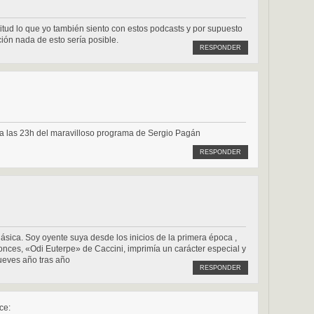
itud lo que yo también siento con estos podcasts y por supuesto
ción nada de esto sería posible.
RESPONDER
s a las 23h del maravilloso programa de Sergio Pagán
RESPONDER
sica. Soy oyente suya desde los inicios de la primera época ,
onces, «Odi Euterpe» de Caccini, imprimía un carácter especial y
jueves año tras año
RESPONDER
ce: