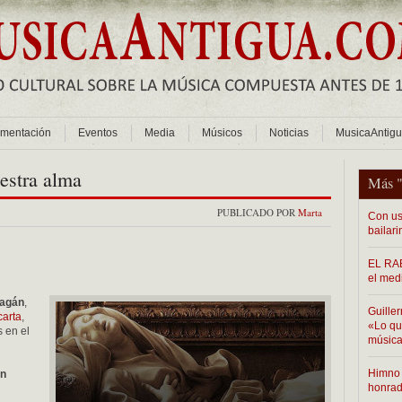
mentación
Eventos
Media
Músicos
Noticias
MusicaAntig
uestra alma
Más 
PUBLICADO POR
Marta
Con us
bailari
EL RAB
el med
Pagán
,
Guiller
carta
,
«Lo que
 en el
música
Himno 
en
honra