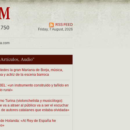
RSS FEED
Friday, 7 August, 2026
ua.com
"
Artículos
,
Audio
"
tedes la gran Mariana de Borja, música,
na y actriz de la escena barroca
EL: «un instrumento construido y tañido en
io rural»
mo Turina (violonchelista y musicólogo):
 va a atraer al público va a ser el escuchar
 de autores catalanes que estaba olvidada»
de Holanda: «Al Rey de España he
do»