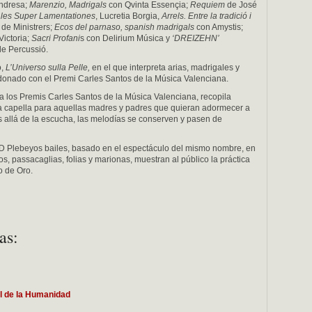
ndresa;
Marenzio, Madrigals
con Qvinta Essençia;
Requiem
de José
ales Super Lamentationes
, Lucretia Borgia,
Arrels. Entre la tradició i
de Ministrers;
Ecos del parnaso, spanish madrigals
con Amystis;
Victoria;
Sacri Profani
s con Delirium Música y
‘DREIZEHN’
e Percussió.
o,
L’Universo sulla Pelle,
en el que interpreta arias, madrigales y
ardonado con el Premi Carles Santos de la Música Valenciana.
a los Premis Carles Santos de la Música Valenciana, recopila
a capella para aquellas madres y padres que quieran adormecer a
s allá de la escucha, las melodías se conserven y pasen de
CD Plebeyos bailes, basado en el espectáculo del mismo nombre, en
os, passacaglias, folias y marionas, muestran al público la práctica
o de Oro.
as:
al de la Humanidad