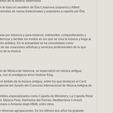
ntos de la Música Valenciana.
n te traxo el cavallero
de Èlia Casanova (soprano) y Alfred
melodías de nanas tradicionales y populares a capella por Èlia
da por músicos y para músicos, intérpretes, compositoras/es y
rnizar y facilitar los modos en los que se crea la música y llega al
ión artística. En la actualidad se ha consolidado como
de las creaciones artísticas y servicios profesionales de la que
es de la música.
io de Música de Valencia, se especializó en música antigua,
a, con el prestigioso tenor Andrew King.
el ámbito de la música antigua, entre los que destacan el Cecil
Especial del Jurado del Concurso Internacional de Música Antigua de
mbles especializados como Capella de Ministrers, La Capella Reial
l, Música Ficta, Harmonia del Parnàs, Meditarrània Consort,
ara o Armonia degli Affetti, entre otros.
on diversas agrupaciones. En los últimos dos años ha grabado