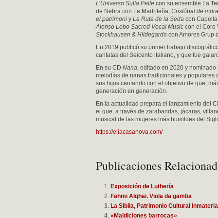
L’Universo Sulla Pelle
con su ensemble La Te
de Nebra con La Madrileña;
Cristóbal de mor
el patrimoni
y
La Ruta de la Seda
con Capella 
Alonso Lobo Sacred Vocal Music
con el Coro 
Stockhausen & Hildegarda
con Amores Grup d
En 2019 publicó su primer trabajo discográfic
cantatas del Seicento italiano, y que fue gal
En su CD
Nana
, editado en 2020 y nominado 
melodías de nanas tradicionales y populares 
sus hijos cantando con el objetivo de que, má
generación en generación.
En la actualidad prepara el lanzamiento del 
el que, a través de zarabandas, jácaras, villan
musical de las mujeres más humildes del Sigl
https://eliacasanova.com/
Publicaciones Relacionad
Exposición de Luthería
Fahmi Alqhai. Viola da gamba
La Sibila, Patrimonio Cultural Inmateri
«Maldiciones barrocas»