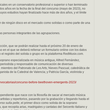
cales en un conservatorio profesional o superior o han terminado
dos años en la fecha de la final del concurso (mayo de 2023), no
cuyos estudios hayan finalizado hace más de dos años, y el límite
r de ningún disco en el mercado como solistas o como parte de una
las personas integrantes de las agrupaciones.
ección, que se podrán realizar hasta el próximo 20 de enero de
 en el que se deberá rellenar un formulario online con los datos
 el registro del solista o grupo en la plataforma RedMusix.com.
soprano especializada en música antigua; Alfred Fernández,
z, periodista y responsable de comunicación de diversas
iembro del Patronato de Les Arts; Nieves Pascual, catedrática de
nista de la Catedral de Valencia; y Patricia García, violinista y
onvocatorias/concurso-before-beethoven-emergents-2023/
pendiente que nace con la filosofía de sacar al mercado música
rtistas y repertorios, pasando por la grabación y llegando hasta el
erso sulla pelle
, el primer disco como solista de la soprano
 que recopila arias, madrigales y cantatas del Seicento italiano y