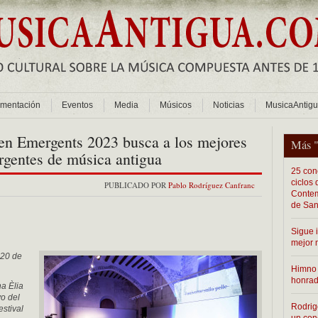
mentación
Eventos
Media
Músicos
Noticias
MusicaAntig
en Emergents 2023 busca a los mejores
Más 
rgentes de música antigua
25 conc
ciclos
PUBLICADO POR
Pablo Rodríguez Canfranc
Contem
de San
Sigue 
mejor 
 20 de
Himno 
honra
na Èlia
yo del
Rodrig
estival
un con