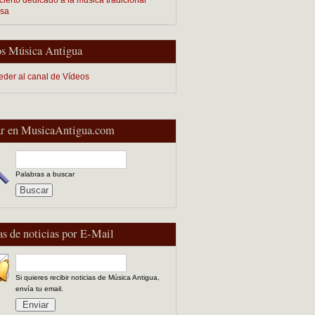
esa
s Música Antigua
eder al canal de Vídeos
r en MusicaAntigua.com
Palabras a buscar
as de noticias por E-Mail
Si quieres recibir noticias de Música Antigua,
envía tu email.