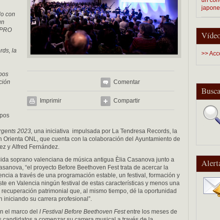
japon
do con
un
a PRO
Vídeo
rds, la
>> Acc
upos
ción
Comentar
Busca
Imprimir
Compartir
upos
rgents 2023,
una iniciativa impulsada por La Tendresa Records, la
n Orienta ONL, que cuenta con la colaboración del Ayuntamiento de
lez y Alfred Fernández.
ocida soprano valenciana de música antigua Èlia Casanova junto a
Alert
asanova, “el proyecto Before Beethoven Fest trata de acercar la
encia a través de una programación estable, un festival, formación y
te en Valencia ningún festival de estas características y menos una
 recuperación patrimonial que, al mismo tiempo, dé la oportunidad
n iniciando su carrera profesional”.
en el marco del
I Festival Before Beethoven Fest
entre los meses de
 candidatos a comenzar su carrera musical a través de la