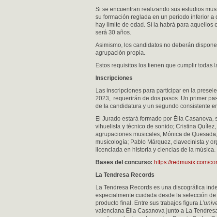
Si se encuentran realizando sus estudios musi
su formación reglada en un periodo inferior a 
hay límite de edad. Sí la habrá para aquellos 
será 30 años.
Asimismo, los candidatos no deberán dispone
agrupación propia.
Estos requisitos los tienen que cumplir todas 
Inscripciones
Las inscripciones para participar en la presel
2023, requerirán de dos pasos. Un primer paso
de la candidatura y un segundo consistente en
El Jurado estará formado por Èlia Casanova, 
vihuelista y técnico de sonido; Cristina Quíle
agrupaciones musicales; Mónica de Quesada, m
musicología; Pablo Márquez, clavecinista y orga
licenciada en historia y ciencias de la música.
Bases del concurso:
https://redmusix.com/c
La Tendresa Records
La Tendresa Records es una discográfica inde
especialmente cuidada desde la selección de a
producto final. Entre sus trabajos figura
L’univ
valenciana Èlia Casanova junto a La Tendresa,