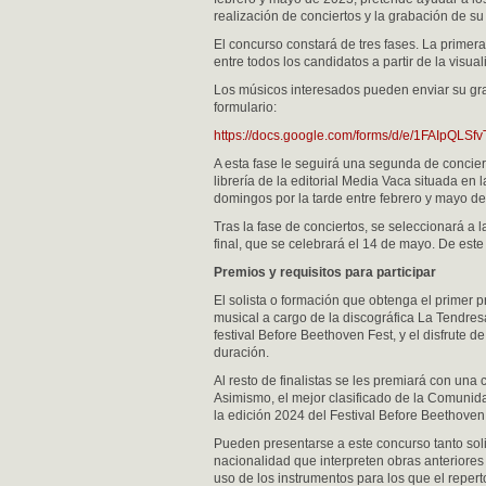
realización de conciertos y la grabación de su
El concurso constará de tres fases. La primera
entre todos los candidatos a partir de la visu
Los músicos interesados pueden enviar su grab
formulario:
https://docs.google.com/forms/d/e/1FAIp
A esta fase le seguirá una segunda de concier
librería de la editorial Media Vaca situada en
domingos por la tarde entre febrero y mayo d
Tras la fase de conciertos, se seleccionará a l
final, que se celebrará el 14 de mayo. De est
Premios y requisitos para participar
El solista o formación que obtenga el primer
musical a cargo de la discográfica La Tendresa
festival Before Beethoven Fest, y el disfrut
duración.
Al resto de finalistas se les premiará con u
Asimismo, el mejor clasificado de la Comunida
la edición 2024 del Festival Before Beethoven
Pueden presentarse a este concurso tanto sol
nacionalidad que interpreten obras anteriores
uso de los instrumentos para los que el reper