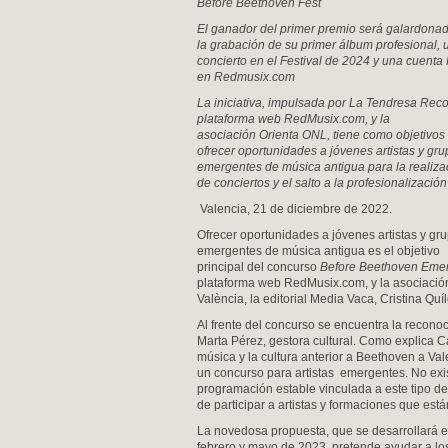
Before Beethoven Fest
El ganador del primer premio será galardona
la grabación de su primer álbum profesional, 
concierto en el Festival de 2024 y una cuent
en Redmusix.com
La iniciativa, impulsada por La Tendresa Reco
plataforma web RedMusix.com, y la
asociación Orienta ONL, tiene como objetivos
ofrecer oportunidades a jóvenes artistas y gr
emergentes de música antigua para la realiza
de conciertos y el salto a la profesionalización
Valencia, 21 de diciembre de 2022.
Ofrecer oportunidades a jóvenes artistas y gr
emergentes de música antigua es el objetivo
principal del concurso
Before Beethoven Eme
plataforma web RedMusix.com, y la asociació
València, la editorial Media Vaca, Cristina Quí
Al frente del concurso se encuentra la recon
Marta Pérez, gestora cultural. Como explica C
música y la cultura anterior a Beethoven a Val
un concurso para artistas emergentes. No exis
programación estable vinculada a este tipo de
de participar a artistas y formaciones que está
La novedosa propuesta, que se desarrollará 
febrero y mayo de 2023, pretende ayudar a los