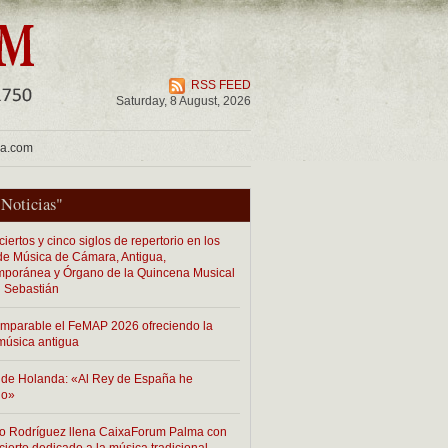
RSS FEED
Saturday, 8 August, 2026
ua.com
"
Noticias
"
iertos y cinco siglos de repertorio en los
 de Música de Cámara, Antigua,
poránea y Órgano de la Quincena Musical
 Sebastián
imparable el FeMAP 2026 ofreciendo la
música antigua
de Holanda: «Al Rey de España he
do»
o Rodríguez llena CaixaForum Palma con
cierto dedicado a la música tradicional