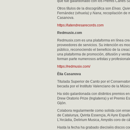
que fue galardonado con los Premis Carles Sa
Otros títulos de la discográfica son
Elvas. Quie
Fernández (vihuela) y
Nana
, recopilación de 
Casanova.
https://latendresarecords.com
Redmusix.com
Redmusix.com es una plataforma en línea crea
proveedores de servicios. Su intención es mode
público, reconociendo el beneficio de la creac
una plataforma de promoción, difusión y venta 
forman parte numerosos artistas y profesional
https://redmusix.com/
Èlia Casanova
Titulada Superior de Canto por el Conservator
becada por el Instituto Valenciano de la Músic
Ha sido galardonada con distintos premios en 
Drew Oratorio Prize (Inglaterra) y el Premio 
Gijón.
Colabora regularmente como solista con ense
de Catalunya, Qvinta Essençia, Al Ayre Españo
L’Arcàdia, Delirium Musica, Amystis coro de cám
Hasta la fecha ha grabado dieciséis discos c