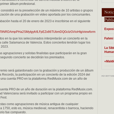
 primer álbum profesional.
 consistirá en la preselección de un máximo de 10 artistas o grupos
Notic
alización de una grabación en video aportada por los concursantes.
Publi
ación hasta el 20 de enero de 2023 e inscribirse en el siguiente
Exposi
QLSfvT9NRDAmpPHa2SMyIgyfcfLFpEZx86TUbmDQGcIzGVioHtg/viewform
tos en la que los seleccionados interpretarán un concierto en la
Fahmi 
 la calle Salamanca de Valencia. Estos conciertos tendrán lugar los
e 2023.
La Sibi
Human
as agrupaciones y solistas finalistas que participarán en la gran
e segundo concierto se decidirán los premiados.
«Maldi
 premio será galardonado con la grabación y producción de un álbum
 Records, la participación en un concierto de la edición 2024 del
e de una cuenta PRO en la plataforma RedMusix.com de un año de
na cuenta PRO de un año de duración en la plataforma RedMusix.com.
d Valenciana será invitado a participar con un programa propio en
 Fest.
istas como agrupaciones de música antigua de cualquier
 a 1750, esto es, música medieval, renacentista o barroca, haciendo
torio fue compuesto.