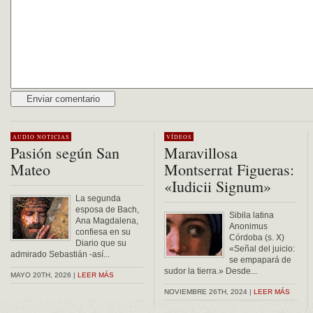
Alternative:
AUDIO
NOTICIAS
VÍDEOS
Pasión según San
Maravillosa
Mateo
Montserrat Figueras:
«Iudicii Signum»
La segunda
esposa de Bach,
Sibila latina
Ana Magdalena,
Anonimus
confiesa en su
Córdoba (s. X)
Diario que su
«Señal del juicio:
admirado Sebastián -así...
se empapará de
sudor la tierra.» Desde...
MAYO 20TH, 2026 |
LEER MÁS
NOVIEMBRE 26TH, 2024 |
LEER MÁS