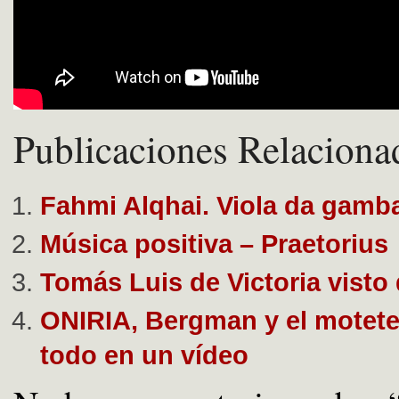
Publicaciones Relaciona
Fahmi Alqhai. Viola da gamb
Música positiva – Praetorius
Tomás Luis de Victoria visto 
ONIRIA, Bergman y el motete
todo en un vídeo