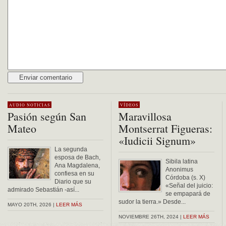
Alternative:
AUDIO
NOTICIAS
VÍDEOS
Pasión según San
Maravillosa
Mateo
Montserrat Figueras:
«Iudicii Signum»
La segunda
esposa de Bach,
Sibila latina
Ana Magdalena,
Anonimus
confiesa en su
Córdoba (s. X)
Diario que su
«Señal del juicio:
admirado Sebastián -así...
se empapará de
sudor la tierra.» Desde...
MAYO 20TH, 2026 |
LEER MÁS
NOVIEMBRE 26TH, 2024 |
LEER MÁS