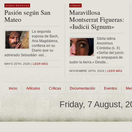
AUDIO
NOTICIAS
VÍDEOS
Pasión según San
Maravillosa
Mateo
Montserrat Figueras:
«Iudicii Signum»
La segunda
esposa de Bach,
Sibila latina
Ana Magdalena,
Anonimus
confiesa en su
Córdoba (s. X)
Diario que su
«Señal del juicio:
admirado Sebastián -así...
se empapará de
sudor la tierra.» Desde...
MAYO 20TH, 2026 |
LEER MÁS
NOVIEMBRE 26TH, 2024 |
LEER MÁS
Inicio
Artículos
Críticas
Documentación
Eventos
Med
Friday, 7 August, 