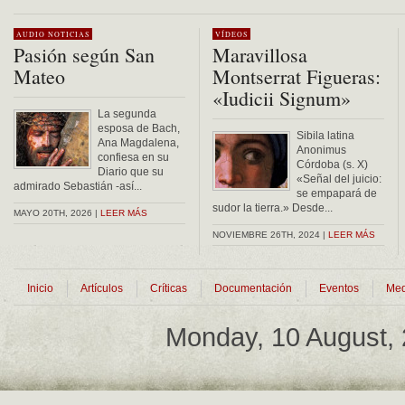
Alternative:
AUDIO
NOTICIAS
VÍDEOS
Pasión según San
Maravillosa
Mateo
Montserrat Figueras:
«Iudicii Signum»
La segunda
esposa de Bach,
Sibila latina
Ana Magdalena,
Anonimus
confiesa en su
Córdoba (s. X)
Diario que su
«Señal del juicio:
admirado Sebastián -así...
se empapará de
sudor la tierra.» Desde...
MAYO 20TH, 2026 |
LEER MÁS
NOVIEMBRE 26TH, 2024 |
LEER MÁS
Inicio
Artículos
Críticas
Documentación
Eventos
Med
Monday, 10 August,