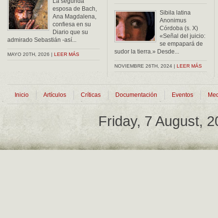
La segunda
esposa de Bach,
Sibila latina
Ana Magdalena,
Anonimus
confiesa en su
Córdoba (s. X)
Diario que su
«Señal del juicio:
admirado Sebastián -así...
se empapará de
sudor la tierra.» Desde...
MAYO 20TH, 2026 |
LEER MÁS
NOVIEMBRE 26TH, 2024 |
LEER MÁS
Inicio
Artículos
Críticas
Documentación
Eventos
Med
Friday, 7 August, 