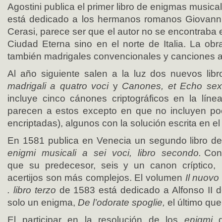
Agostini publica el primer libro de enigmas music
está dedicado a los hermanos romanos Giovan
Cerasi, parece ser que el autor no se encontraba
Ciudad Eterna sino en el norte de Italia. La ob
también madrigales convencionales y canciones a
Al año siguiente salen a la luz dos nuevos lib
madrigali a quatro voci
y
Canones, et Echo sex
incluye cinco cánones criptográficos en la lín
parecen a estos excepto en que no incluyen po
encriptadas), algunos con la solución escrita en el t
En 1581 publica en Venecia un segundo libro 
enigmi musicali a sei voci, libro secondo.
Con
que su predecesor, seis y un canon críptico,
acertijos son más complejos. El volumen
Il nuovo
. libro terzo
de 1583 está dedicado a Alfonso II d
solo un enigma,
De l’odorate spoglie,
el último que
El participar en la resolución de los
enigmi