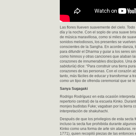
Las flores llueven suavemente del cielo. Tod
día y la noche. Con el soplo de una suave bri
de música maravillosa, como si miles de suav
sonidos melodiosos, los presentes se vuelven
conscientes de la Sangha. En acorde-danza, to
para difundir el Dharma y guiar a los seres si
como himnos y otras canciones que alaban las 
corazones de innumerables discípulos. Una d
sabiduría
) dice: “Para construir una tierra pu
corazones de las personas. Con el corazón ab
tanto, más fáciles de educar y transformar a t
como un tipo de ofrenda ceremonial que se le
Sanya Sugagaki
Rodrigo Rodríguez en esta ocasión interpreta
repertorio central) de la escuela Kinko. Durant
monjes budistas Fuke; vagaban por la tierra c
interpretación de shakuhachi.
Después de que los privilegios de esta secta 
incluso la secta fue prohibida durante alguno
Kinko como una forma de arte sin ataduras. r
1771), quien recopiló piezas de las entonces 