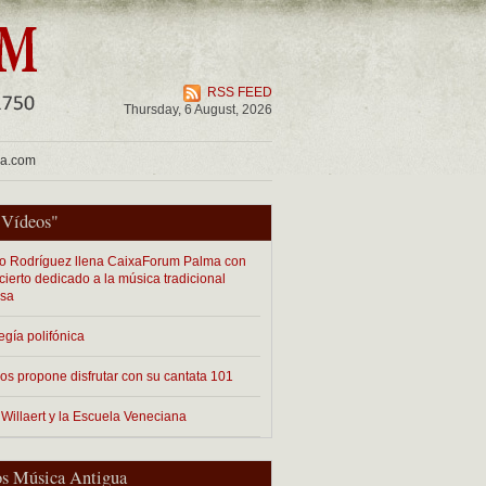
RSS FEED
Thursday, 6 August, 2026
ua.com
"
Vídeos
"
o Rodríguez llena CaixaForum Palma con
cierto dedicado a la música tradicional
esa
egía polifónica
os propone disfrutar con su cantata 101
 Willaert y la Escuela Veneciana
s Música Antigua