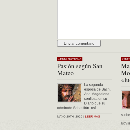
Alternative:
AUDIO
NOTICIAS
VÍDE
Pasión según San
Mar
Mateo
Mon
«Iu
La segunda
esposa de Bach,
Ana Magdalena,
confiesa en su
Diario que su
admirado Sebastián -así...
sudor 
MAYO 20TH, 2026 |
LEER MÁS
NOVIE