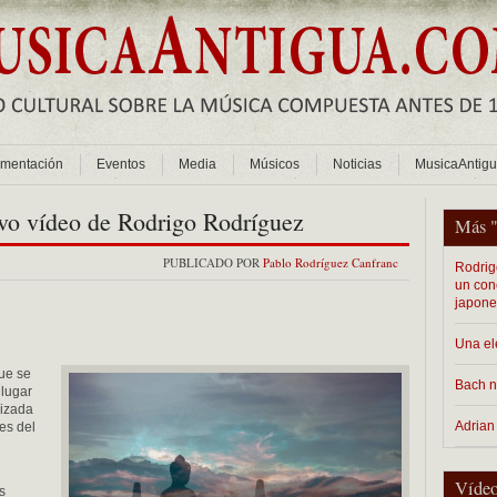
mentación
Eventos
Media
Músicos
Noticias
MusicaAntig
vo vídeo de Rodrigo Rodríguez
Más 
PUBLICADO POR
Pablo Rodríguez Canfranc
Rodrig
un con
japon
Una el
ue se
Bach n
 lugar
lizada
Adrian
es del
Vídeo
s