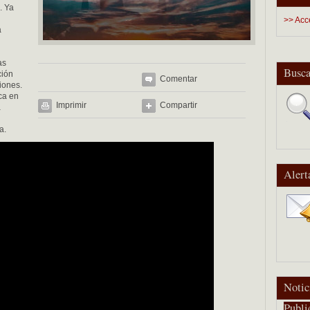
. Ya
>> Acc
a
as
Busca
ción
Comentar
iones.
ca en
Imprimir
Compartir
á
a.
Alert
Notic
Publi