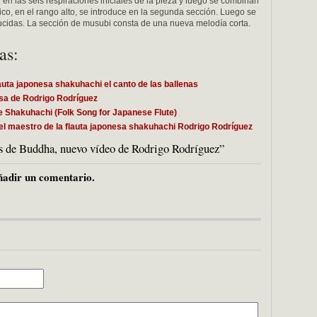
 en las seis respiraciones iniciales de la pieza y luego se combinan
co, en el rango alto, se introduce en la segunda sección. Luego se
ucidas. La sección de musubi consta de una nueva melodía corta.
as:
uta japonesa shakuhachi el canto de las ballenas
sa de Rodrigo Rodríguez
 Shakuhachi (Folk Song for Japanese Flute)
el maestro de la flauta japonesa shakuhachi Rodrigo Rodríguez
s de Buddha, nuevo vídeo de Rodrigo Rodríguez”
adir un comentario.