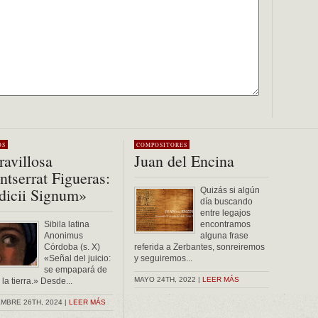
OS
COMPOSITORES
avillosa
Juan del Encina
tserrat Figueras:
dicii Signum»
Quizás si algún
día buscando
entre legajos
Sibila latina
encontramos
Anonimus
alguna frase
Córdoba (s. X)
referida a Zerbantes, sonreiremos
«Señal del juicio:
y seguiremos...
se empapará de
MAYO 24TH, 2022 |
LEER MÁS
la tierra.» Desde...
MBRE 26TH, 2024 |
LEER MÁS