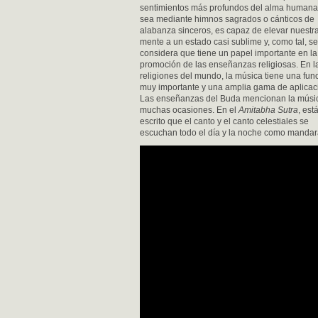
sentimientos más profundos del alma humana
sea mediante himnos sagrados o cánticos de
alabanza sinceros, es capaz de elevar nuestr
mente a un estado casi sublime y, como tal, se
considera que tiene un papel importante en la
promoción de las enseñanzas religiosas. En l
religiones del mundo, la música tiene una fun
muy importante y una amplia gama de aplicac
Las enseñanzas del Buda mencionan la músi
muchas ocasiones. En el
Amitabha Sutra
, est
escrito que el canto y el canto celestiales se
escuchan todo el día y la noche como mandar