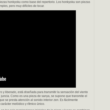
piezas honkyoku como base del repertorio. Los honkyoku son piezas
ples, pero muy difíciles de tocar.
ro y liberado, está diseñada para transmitir la sensación del viento
e juncia. Como es una pieza de sanya, se supone que transmite el
que se presta atención al sonido interior zen. Es fácilmente
 carácter melódico y rítmico único.