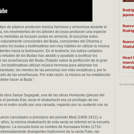
Rodrig
japone
Nuevo 
o tipo de pájaros producen música hermosa y armoniosa durante el
Rodrig
sa, los movimientos de los árboles de joyas producen una especie
es melodías se tocasen juntas en armonía. Al escuchar estos
 naturalmente conscientes del Buda, conscientes del Dharma y
Nuevo 
dos los budas y bodhisattvas son muy hábiles en utilizar la música
Shakuh
ntientes hacia la iluminación. En el budismo, los sutras cantados
virtudes de los Budas han atraído y ayudado a purificar los
Heart 
e las enseñanzas del Buda (
Tratado sobre la perfección de la gran
maestr
ra, los bodhisattvas utilizan música hermosa para ablandar los
Rodrig
landado, las mentes de las personas son más receptivas y, por lo
ravés de las enseñanzas. Por esta razón, la música se ha establecido
 debe hacer al Buda “.
 la obra Sanya Sugagaki, una de las obras Honkyoku (piezas del
e el período Edo, tocar el shakuhachi era un privilegio de los
on el rostro oculto por una canasta, rogando por su sustento con su
fueron cancelados a principios del período Meiji (1868-1912), e
s años, la música shakuhachi de esta secta se reformó en la escuela
eligioso. La escuela toma su nombre de Kurosawa Kinko (1710-
extremadamente divergentes tradiciones de la secta Fuke, las