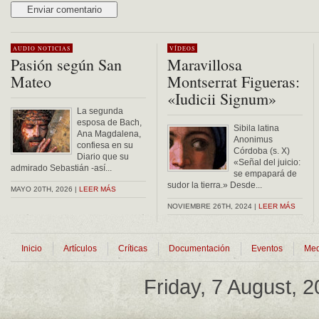
Alternative:
AUDIO
NOTICIAS
VÍDEOS
Pasión según San
Maravillosa
Mateo
Montserrat Figueras:
«Iudicii Signum»
La segunda
esposa de Bach,
Sibila latina
Ana Magdalena,
Anonimus
confiesa en su
Córdoba (s. X)
Diario que su
«Señal del juicio:
admirado Sebastián -así...
se empapará de
sudor la tierra.» Desde...
MAYO 20TH, 2026 |
LEER MÁS
NOVIEMBRE 26TH, 2024 |
LEER MÁS
Inicio
Artículos
Críticas
Documentación
Eventos
Med
Friday, 7 August, 