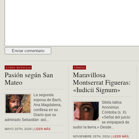
Alternative:
AUDIO
NOTICIAS
VÍDEOS
Pasión según San
Maravillosa
Mateo
Montserrat Figueras:
«Iudicii Signum»
La segunda
esposa de Bach,
Sibila latina
Ana Magdalena,
Anonimus
confiesa en su
Córdoba (s. X)
Diario que su
«Señal del juicio:
admirado Sebastián -así...
se empapará de
sudor la tierra.» Desde...
MAYO 20TH, 2026 |
LEER MÁS
NOVIEMBRE 26TH, 2024 |
LEER MÁS