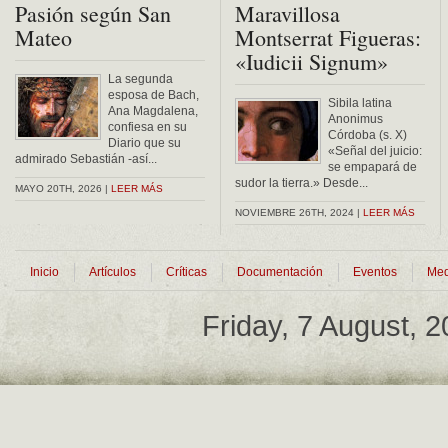
Pasión según San
Maravillosa
Mateo
Montserrat Figueras:
«Iudicii Signum»
La segunda
esposa de Bach,
Sibila latina
Ana Magdalena,
Anonimus
confiesa en su
Córdoba (s. X)
Diario que su
«Señal del juicio:
admirado Sebastián -así...
se empapará de
sudor la tierra.» Desde...
MAYO 20TH, 2026 |
LEER MÁS
NOVIEMBRE 26TH, 2024 |
LEER MÁS
Inicio
Artículos
Críticas
Documentación
Eventos
Med
Friday, 7 August, 