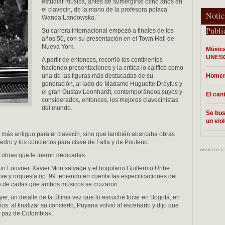
estudiar música, antes de sumergirse ocho años en
el clavecín, de la mano de la profesora polaca
Notic
Wanda Landowska.
Publi
Su carrera internacional empezó a finales de los
años 50, con su presentación en el Town Hall de
Nueva York.
Música
UNESC
A partir de entonces, recorrió los continentes
haciendo presentaciones y la crítica lo calificó como
una de las figuras más destacadas de su
Homena
generación, al lado de Madame Huguette Dreyfus y
el gran Gustav Leonhardt, contemporáneos suyos y
El can
considerados, entonces, los mejores clavecinistas
del mundo.
Se bus
un vio
o más antiguo para el clavecín, sino que también abarcaba obras
ro y los conciertos para clave de Falla y de Poulenc.
 obras que le fueron dedicadas.
in Louvrier, Xavier Montsalvage y el bogotano Guillermo Uribe
ave y orquesta op. 99 teniendo en cuenta las especificaciones del
e de cartas que ambos músicos se cruzaron.
er, un detalle de la última vez que lo escuché tocar en Bogotá, en
s: al finalizar su concierto, Puyana volvió al escenario y dijo que
da paz de Colombia».