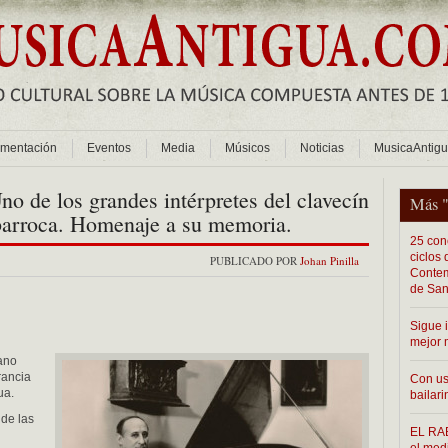
mentación
Eventos
Media
Músicos
Noticias
MusicaAntig
o de los grandes intérpretes del clavecín
Más 
 barroca. Homenaje a su memoria.
25 conc
ciclos
PUBLICADO POR
Johan Pinilla
Contem
de San
Sigue 
mejor 
ano
rancia
Con us
ua.
bailari
 de las
EL RAB
el med