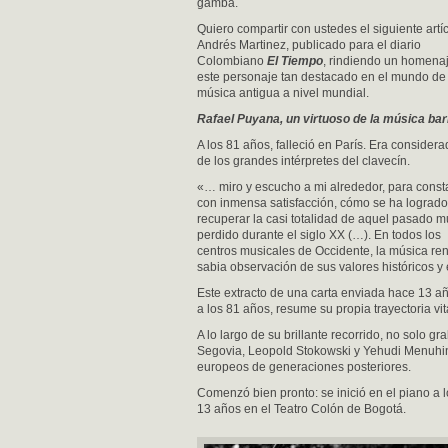
gamba.
Quiero compartir con ustedes el siguiente artí
Andrés Martinez, publicado para el diario
Colombiano
El Tiempo
, rindiendo un homena
este personaje tan destacado en el mundo de 
música antigua a nivel mundial.
Rafael Puyana, un virtuoso de la música ba
A los 81 años, falleció en París. Era consider
de los grandes intérpretes del clavecín.
«… miro y escucho a mi alrededor, para const
con inmensa satisfacción, cómo se ha logrado
recuperar la casi totalidad de aquel pasado m
perdido durante el siglo XX (…). En todos los
centros musicales de Occidente, la música re
sabia observación de sus valores históricos y e
Este extracto de una carta enviada hace 13 añ
a los 81 años, resume su propia trayectoria vit
A lo largo de su brillante recorrido, no solo 
Segovia, Leopold Stokowski y Yehudi Menuhin,
europeos de generaciones posteriores.
Comenzó bien pronto: se inició en el piano a 
13 años en el Teatro Colón de Bogotá.