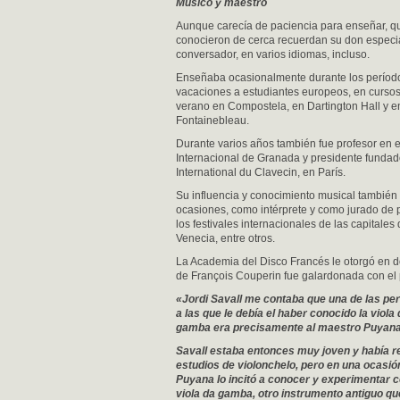
Músico y maestro
Aunque carecía de paciencia para enseñar, q
conocieron de cerca recuerdan su don especi
conversador, en varios idiomas, incluso.
Enseñaba ocasionalmente durante los períod
vacaciones a estudiantes europeos, en cursos
verano en Compostela, en Dartington Hall y en
Fontainebleau.
Durante varios años también fue profesor en el
Internacional de Granada y presidente fundad
International du Clavecin, en París.
Su influencia y conocimiento musical también l
ocasiones, como intérprete y como jurado de 
los festivales internacionales de las capitales
Venecia, entre otros.
La Academia del Disco Francés le otorgó en do
de François Couperin fue galardonada con el 
«Jordi Savall me contaba que una de las pe
a las que le debía el haber conocido la viola
gamba era precisamente al maestro Puyana
Savall estaba entonces muy joven y había r
estudios de violonchelo, pero en una ocasió
Puyana lo incitó a conocer y experimentar c
viola da gamba, otro instrumento antiguo qu