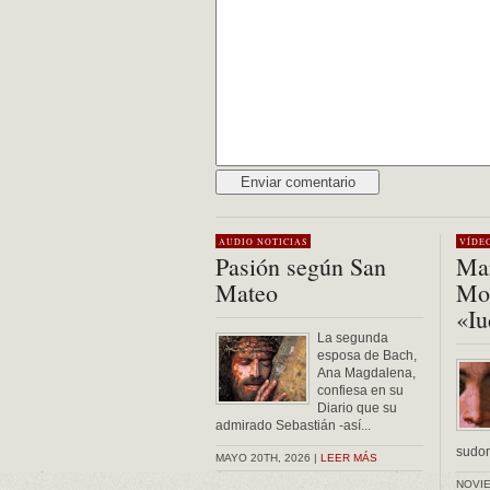
Alternative:
AUDIO
NOTICIAS
VÍDE
Pasión según San
Mar
Mateo
Mon
«Iu
La segunda
esposa de Bach,
Ana Magdalena,
confiesa en su
Diario que su
admirado Sebastián -así...
sudor 
MAYO 20TH, 2026 |
LEER MÁS
NOVIE