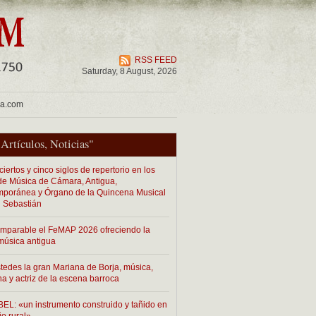
RSS FEED
Saturday, 8 August, 2026
ua.com
"
Artículos
,
Noticias
"
iertos y cinco siglos de repertorio en los
 de Música de Cámara, Antigua,
poránea y Órgano de la Quincena Musical
 Sebastián
imparable el FeMAP 2026 ofreciendo la
música antigua
tedes la gran Mariana de Borja, música,
na y actriz de la escena barroca
EL: «un instrumento construido y tañido en
io rural»