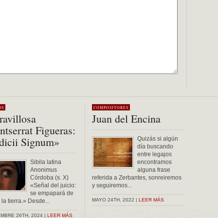
OS
COMPOSITORES
avillosa
Juan del Encina
tserrat Figueras:
dicii Signum»
Quizás si algún
día buscando
entre legajos
Sibila latina
encontramos
Anonimus
alguna frase
Córdoba (s. X)
referida a Zerbantes, sonreiremos
«Señal del juicio:
y seguiremos...
se empapará de
MAYO 24TH, 2022 |
LEER MÁS
la tierra.» Desde...
MBRE 26TH, 2024 |
LEER MÁS