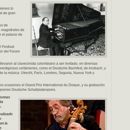
uienes lo
al de gran
os de
 magistrales de
 el palacio de
 Festival
or del Forum
levaron al clavecinista colombiano a ser invitado, en diversas
prestigiosos certámenes, como el Deutsche Bachfest, de Ansbach, y
 de la música: Utrecht, París, Londres, Segovia, Nueva York y
s ocasiones el Grand Prix International du Disque, y su grabación
premio Deutsche Schallplatenpreis.
rsonas
 da
.
ealizado
n
on la
e