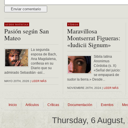
Alternative:
AUDIO
NOTICIAS
VÍDEOS
Pasión según San
Maravillosa
Mateo
Montserrat Figueras:
«Iudicii Signum»
La segunda
esposa de Bach,
Sibila latina
Ana Magdalena,
Anonimus
confiesa en su
Córdoba (s. X)
Diario que su
«Señal del juicio:
admirado Sebastián -así...
se empapará de
sudor la tierra.» Desde...
MAYO 20TH, 2026 |
LEER MÁS
NOVIEMBRE 26TH, 2024 |
LEER MÁS
Inicio
Artículos
Críticas
Documentación
Eventos
Med
Thursday, 6 August