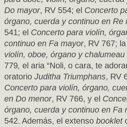
Do mayor
, RV 554; el
Concerto pa
órgano, cuerda y continuo en Re
541; el
Concerto para violín, órga
continuo en Fa mayor
, RV 767; l
violín, oboe, órgano y chalumeau 
779
,
el aria “Noli, o cara, te adora
oratorio
Juditha Triumphans
, RV 6
Concerto
para violín, órgano, cue
en Do menor
, RV 766, y el
Concer
órgano, cuerda y continuo en Fa
542. Además, el extenso
booklet
c