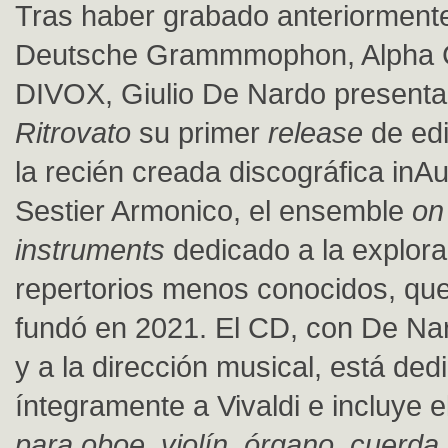
Tras haber grabado anteriorment
Deutsche Grammmophon, Alpha C
DIVOX, Giulio De Nardo present
Ritrovato
su primer
release
de edi
la recién creada discográfica inAu
Sestier Armonico, el ensemble
on
instruments
dedicado a la explor
repertorios menos conocidos, qu
fundó en 2021. El CD, con De Na
y a la dirección musical, está ded
íntegramente a Vivaldi e incluye e
para oboe, violín, órgano, cuerda