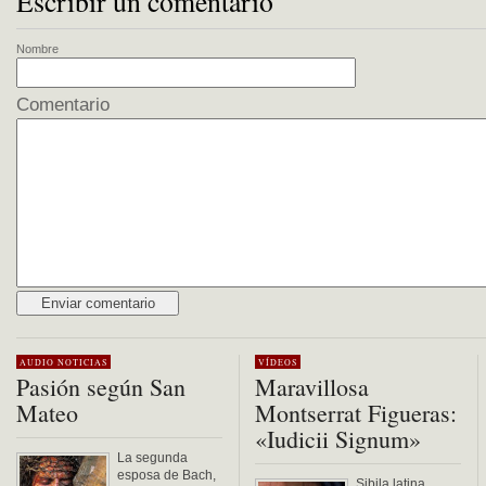
Escribir un comentario
Nombre
Comentario
Alternative:
AUDIO
NOTICIAS
VÍDEOS
Pasión según San
Maravillosa
Mateo
Montserrat Figueras:
«Iudicii Signum»
La segunda
esposa de Bach,
Sibila latina