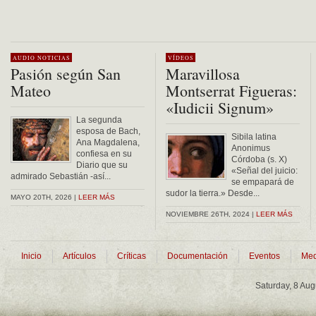
AUDIO
NOTICIAS
VÍDEOS
Pasión según San
Maravillosa
Mateo
Montserrat Figueras:
«Iudicii Signum»
La segunda
esposa de Bach,
Sibila latina
Ana Magdalena,
Anonimus
confiesa en su
Córdoba (s. X)
Diario que su
«Señal del juicio:
admirado Sebastián -así...
se empapará de
sudor la tierra.» Desde...
MAYO 20TH, 2026 |
LEER MÁS
NOVIEMBRE 26TH, 2024 |
LEER MÁS
Inicio
Artículos
Críticas
Documentación
Eventos
Med
Saturday, 8 Au