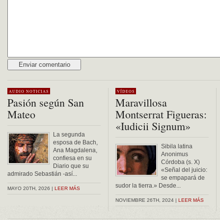
Alternative:
AUDIO
NOTICIAS
VÍDEOS
Pasión según San
Maravillosa
Mateo
Montserrat Figueras:
«Iudicii Signum»
La segunda
esposa de Bach,
Sibila latina
Ana Magdalena,
Anonimus
confiesa en su
Córdoba (s. X)
Diario que su
«Señal del juicio:
admirado Sebastián -así...
se empapará de
sudor la tierra.» Desde...
MAYO 20TH, 2026 |
LEER MÁS
NOVIEMBRE 26TH, 2024 |
LEER MÁS