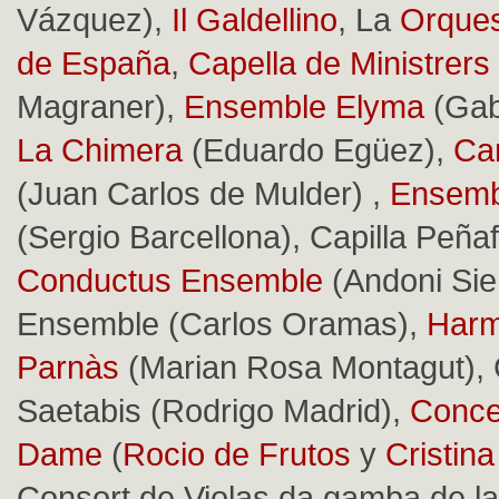
Vázquez),
Il Galdellino
, La
Orques
de España
,
Capella de Ministrers
Magraner),
Ensemble Elyma
(Gabr
La Chimera
(Eduardo Egüez),
Ca
(Juan Carlos de Mulder) ,
Ensemb
(Sergio Barcellona), Capilla Peñaf
Conductus Ensemble
(Andoni Sie
Ensemble (Carlos Oramas),
Harm
Parnàs
(Marian Rosa Montagut), 
Saetabis (Rodrigo Madrid),
Concer
Dame
(
Rocio de Frutos
y
Cristin
Consort de Violas da gamba de la