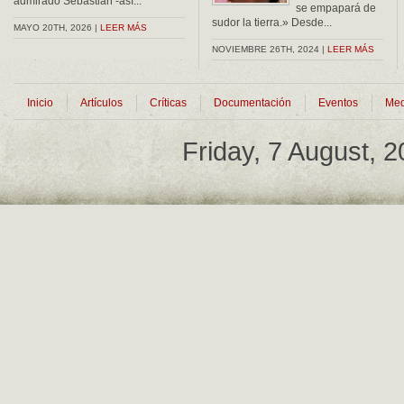
admirado Sebastián -así...
se empapará de
sudor la tierra.» Desde...
MAYO 20TH, 2026 |
LEER MÁS
NOVIEMBRE 26TH, 2024 |
LEER MÁS
Inicio
Artículos
Críticas
Documentación
Eventos
Med
Friday, 7 August, 