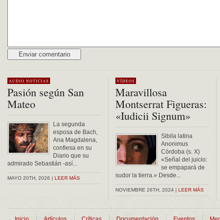
Alternative:
AUDIO
NOTICIAS
VÍDEOS
Pasión según San
Maravillosa
Mateo
Montserrat Figueras:
«Iudicii Signum»
La segunda
esposa de Bach,
Sibila latina
Ana Magdalena,
Anonimus
confiesa en su
Córdoba (s. X)
Diario que su
«Señal del juicio:
admirado Sebastián -así...
se empapará de
sudor la tierra.» Desde...
MAYO 20TH, 2026 |
LEER MÁS
NOVIEMBRE 26TH, 2024 |
LEER MÁS
Inicio
Artículos
Críticas
Documentación
Eventos
Med