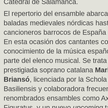
Catedral de Salamanca.
El repertorio del ensamble abarc
baladas medievales nórdicas hast
cancioneros barrocos de España e
En esta ocasión dos cantantes co
conocimiento de la música españ
parte del elenco musical. Se trata
prestigiada soprano catalana
Mari
Briansó
, licenciada por la Schol
Basiliensis y colaboradora frecue
renombrados ensambles como Axi
Figuratus, y un nuevo
upcoming
t