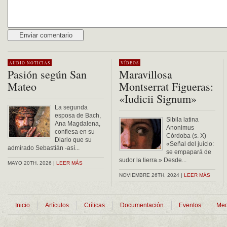
Alternative:
AUDIO
NOTICIAS
VÍDEOS
Pasión según San
Maravillosa
Mateo
Montserrat Figueras:
«Iudicii Signum»
La segunda
esposa de Bach,
Sibila latina
Ana Magdalena,
Anonimus
confiesa en su
Córdoba (s. X)
Diario que su
«Señal del juicio:
admirado Sebastián -así...
se empapará de
sudor la tierra.» Desde...
MAYO 20TH, 2026 |
LEER MÁS
NOVIEMBRE 26TH, 2024 |
LEER MÁS
Inicio
Artículos
Críticas
Documentación
Eventos
Med