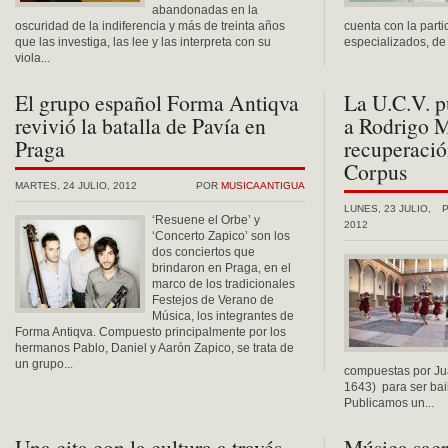
abandonadas en la
oscuridad de la indiferencia y más de treinta años
cuenta con la part
que las investiga, las lee y las interpreta con su
especializados, de 
viola...
El grupo español Forma Antiqva
La U.C.V. p
revivió la batalla de Pavía en
a Rodrigo M
Praga
recuperació
Corpus
MARTES, 24 JULIO, 2012
POR
MUSICAANTIGUA
LUNES, 23 JULIO,
‘Resuene el Orbe’ y
2012
‘Concerto Zapico’ son los
dos conciertos que
brindaron en Praga, en el
marco de los tradicionales
Festejos de Verano de
Música, los integrantes de
Forma Antiqva. Compuesto principalmente por los
hermanos Pablo, Daniel y Aarón Zapico, se trata de
un grupo...
compuestas por Ju
1643) para ser bail
Publicamos un...
Una cita con la cultura a través
Música sacr