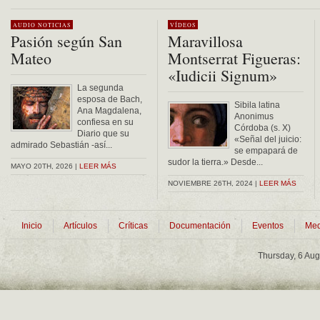
AUDIO
NOTICIAS
VÍDEOS
Pasión según San
Maravillosa
Mateo
Montserrat Figueras:
«Iudicii Signum»
La segunda
esposa de Bach,
Sibila latina
Ana Magdalena,
Anonimus
confiesa en su
Córdoba (s. X)
Diario que su
«Señal del juicio:
admirado Sebastián -así...
se empapará de
sudor la tierra.» Desde...
MAYO 20TH, 2026 |
LEER MÁS
NOVIEMBRE 26TH, 2024 |
LEER MÁS
Inicio
Artículos
Críticas
Documentación
Eventos
Med
Thursday, 6 Au