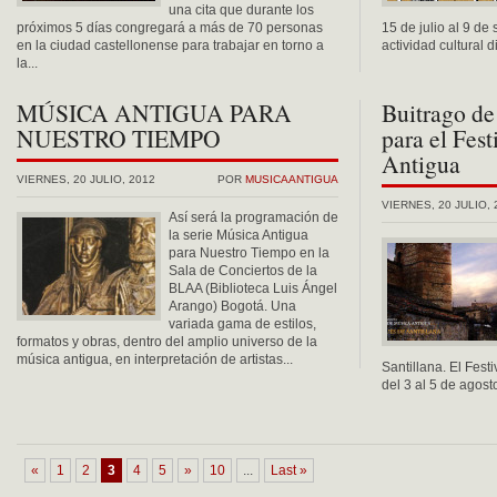
una cita que durante los
próximos 5 días congregará a más de 70 personas
15 de julio al 9 d
en la ciudad castellonense para trabajar en torno a
actividad cultural di
la...
MÚSICA ANTIGUA PARA
Buitrago de
NUESTRO TIEMPO
para el Fes
Antigua
VIERNES, 20 JULIO, 2012
POR
MUSICAANTIGUA
VIERNES, 20 JULIO, 
Así será la programación de
la serie Música Antigua
para Nuestro Tiempo en la
Sala de Conciertos de la
BLAA (Biblioteca Luis Ángel
Arango) Bogotá. Una
variada gama de estilos,
formatos y obras, dentro del amplio universo de la
música antigua, en interpretación de artistas...
Santillana. El Fest
del 3 al 5 de agosto
«
1
2
3
4
5
»
10
...
Last »