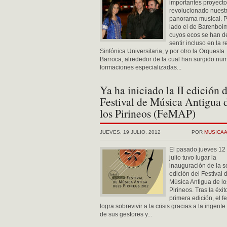
importantes proyect
revolucionado nuest
panorama musical. P
lado el de Barenboi
cuyos ecos se han d
sentir incluso en la r
Sinfónica Universitaria, y por otro la Orquesta
Barroca, alrededor de la cual han surgido nu
formaciones especializadas...
Ya ha iniciado la II edición 
Festival de Música Antigua 
los Pirineos (FeMAP)
JUEVES, 19 JULIO, 2012
POR
MUSICA
El pasado jueves 12
julio tuvo lugar la
inauguración de la 
edición del Festival 
Música Antigua de lo
Pirineos. Tras la éxit
primera edición, el fe
logra sobrevivir a la crisis gracias a la ingente
de sus gestores y...