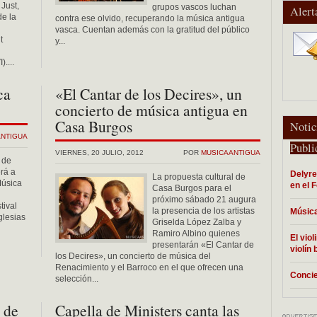
Just,
grupos vascos luchan
Alert
de la
contra ese olvido, recuperando la música antigua
vasca. Cuentan además con la gratitud del público
t
y...
....
ca
«El Cantar de los Decires», un
concierto de música antigua en
Casa Burgos
Notic
ANTIGUA
Publi
VIERNES, 20 JULIO, 2012
POR
MUSICAANTIGUA
 de
rá a
Delyre
La propuesta cultural de
Música
en el 
Casa Burgos para el
próximo sábado 21 augura
tival
la presencia de los artistas
Música
glesias
Griselda López Zalba y
Ramiro Albino quienes
El vio
presentarán «El Cantar de
violín
los Decires», un concierto de música del
Renacimiento y el Barroco en el que ofrecen una
Concie
selección...
 de
Capella de Ministers canta las