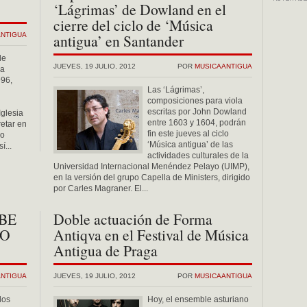
‘Lágrimas’ de Dowland en el
cierre del ciclo de ‘Música
ANTIGUA
antigua’ en Santander
de
JUEVES, 19 JULIO, 2012
POR
MUSICAANTIGUA
la
96,
Las ‘Lágrimas’,
composiciones para viola
escritas por John Dowland
Iglesia
entre 1603 y 1604, podrán
retar en
fin este jueves al ciclo
co
‘Música antigua’ de las
í...
actividades culturales de la
Universidad Internacional Menéndez Pelayo (UIMP),
en la versión del grupo Capella de Ministers, dirigido
por Carles Magraner. El...
BE
Doble actuación de Forma
GO
Antiqva en el Festival de Música
Antigua de Praga
ANTIGUA
JUEVES, 19 JULIO, 2012
POR
MUSICAANTIGUA
dos
Hoy, el ensemble asturiano