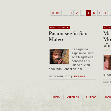
« First
...
«
2
3
4
5
6
»
AUDIO
NOTICIAS
VÍDE
Pasión según San
Mar
Mateo
Mon
«Iu
La segunda
esposa de Bach,
Ana Magdalena,
confiesa en su
Diario que su
admirado Sebastián -así...
sudor 
MAYO 20TH, 2026 |
LEER MÁS
NOVIE
Inicio
Artículos
Críticas
Docu