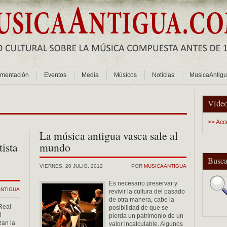
mentación
Eventos
Media
Músicos
Noticias
MusicaAntig
Vídeo
>> Acc
La música antigua vasca sale al
ista
mundo
Busca
VIERNES, 20 JULIO, 2012
POR
MUSICAANTIGUA
Es necesario preservar y
ANTIGUA
revivir la cultura del pasado
de otra manera, cabe la
Real
posibilidad de que se
l
pierda un patrimonio de un
zan la
valor incalculable. Algunos