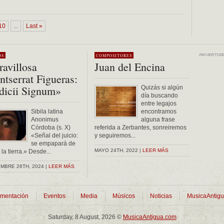
10
...
Last »
OS
COMPOSITORES
avillosa
Juan del Encina
tserrat Figueras:
dicii Signum»
Quizás si algún
día buscando
entre legajos
Sibila latina
encontramos
Anonimus
alguna frase
Córdoba (s. X)
referida a Zerbantes, sonreiremos
«Señal del juicio:
y seguiremos...
se empapará de
MAYO 24TH, 2022 |
LEER MÁS
la tierra.» Desde...
MBRE 26TH, 2024 |
LEER MÁS
mentación
Eventos
Media
Músicos
Noticias
MusicaAntig
Saturday, 8 August, 2026 ©
MusicaAntigua.com