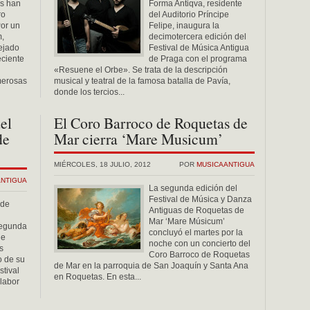
os han
Forma Antiqva, residente
ro
del Auditorio Príncipe
or un
Felipe, inaugura la
m,
decimotercera edición del
ejado
Festival de Música Antigua
eciente
de Praga con el programa
«Resuene el Orbe». Se trata de la descripción
merosas
musical y teatral de la famosa batalla de Pavía,
donde los tercios...
del
El Coro Barroco de Roquetas de
de
Mar cierra ‘Mare Musicum’
MIÉRCOLES, 18 JULIO, 2012
POR
MUSICAANTIGUA
ANTIGUA
La segunda edición del
Festival de Música y Danza
 de
Antiguas de Roquetas de
Mar ‘Mare Músicum’
segunda
concluyó el martes por la
de
noche con un concierto del
s
Coro Barroco de Roquetas
o de su
de Mar en la parroquia de San Joaquín y Santa Ana
stival
en Roquetas. En esta...
 labor