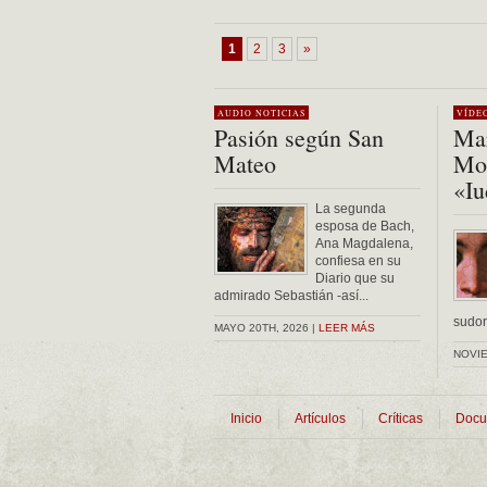
1
2
3
»
AUDIO
NOTICIAS
VÍDE
Pasión según San
Mar
Mateo
Mon
«Iu
La segunda
esposa de Bach,
Ana Magdalena,
confiesa en su
Diario que su
admirado Sebastián -así...
sudor 
MAYO 20TH, 2026 |
LEER MÁS
NOVIE
Inicio
Artículos
Críticas
Docu