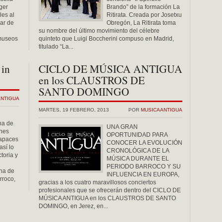
ger
Brando” de la formación La
les al
Ritirata. Creada por Josetxu
lar de
Obregón, La Ritirata toma
su nombre del último movimiento del célebre
 museos
quinteto que Luigi Boccherini compuso en Madrid,
titulado “La...
 in
CICLO DE MÚSICA ANTIGUA
en los CLAUSTROS DE
SANTO DOMINGO
ANTIGUA
MARTES, 19 FEBRERO, 2013
POR
MUSICAANTIGUA
na de
UNA GRAN
enes
OPORTUNIDAD PARA
capaces
CONOCER LA EVOLUCIÓN
así lo
CRONOLÓGICA DE LA
toria y
MÚSICA DURANTE EL
PERIODO BARROCO Y SU
una de
INFLUENCIA EN EUROPA,
rroco,
gracias a los cuatro maravillosos conciertos
profesionales que se ofrecerán dentro del CICLO DE
MÚSICA ANTIGUA en los CLAUSTROS DE SANTO
DOMINGO, en Jerez, en...