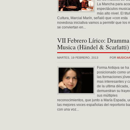
La Mancha para aco
espectáculos musica
más alto nivel. El titu
Cultura, Marcial Marín, señaló que «con esta
novedosa iniciativa vamos a permitir que los
se conviertan en...
VII Febrero Lírico: Dramma
Musica (Händel & Scarlatti)
MARTES, 19 FEBRERO, 2013
POR
MUSICA
Forma Antiqva se ha
posicionado como u
las formaciones jóv
mas interesantes y 
de la ultima década, 
demuestran su trayec
sus múltiples
reconocimientos, que junto a María Espada, 
las mejores voces españolas del reportorio ba
con una voz...