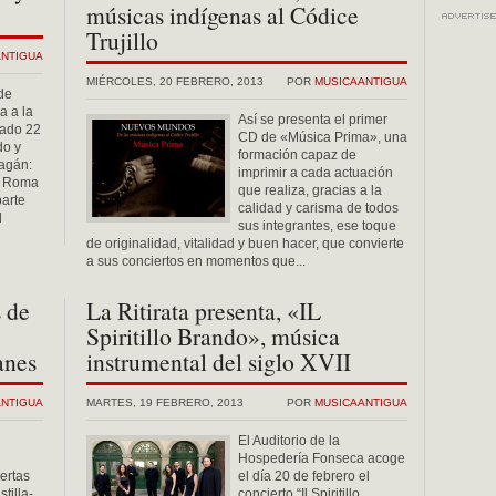
músicas indígenas al Códice
Trujillo
ANTIGUA
MIÉRCOLES, 20 FEBRERO, 2013
POR
MUSICAANTIGUA
de
a a la
Así se presenta el primer
sado 22
CD de «Música Prima», una
do y
formación capaz de
Pagán:
imprimir a cada actuación
e Roma
que realiza, gracias a la
parte
calidad y carisma de todos
d
sus integrantes, ese toque
de originalidad, vitalidad y buen hacer, que convierte
a sus conciertos en momentos que...
 de
La Ritirata presenta, «IL
Spiritillo Brando», música
anes
instrumental del siglo XVII
ANTIGUA
MARTES, 19 FEBRERO, 2013
POR
MUSICAANTIGUA
El Auditorio de la
Hospedería Fonseca acoge
ertas
el día 20 de febrero el
tilla-
concierto “Il Spiritillo