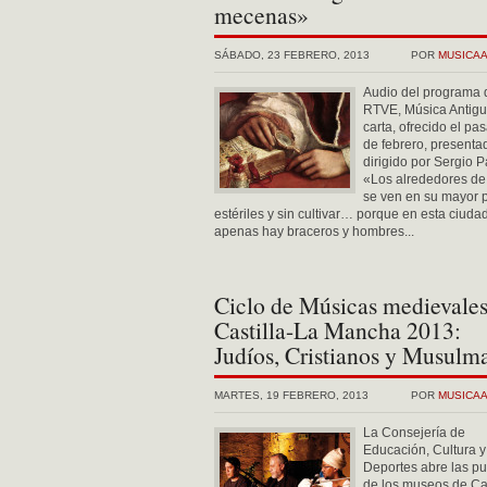
mecenas»
SÁBADO, 23 FEBRERO, 2013
POR
MUSICA
Audio del programa 
RTVE, Música Antigu
carta, ofrecido el pa
de febrero, presenta
dirigido por Sergio 
«Los alrededores d
se ven en su mayor 
estériles y sin cultivar… porque en esta ciuda
apenas hay braceros y hombres...
Ciclo de Músicas medievales
Castilla-La Mancha 2013:
Judíos, Cristianos y Musulm
MARTES, 19 FEBRERO, 2013
POR
MUSICA
La Consejería de
Educación, Cultura y
Deportes abre las pu
de los museos de Cas