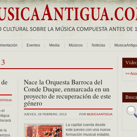
mentación
Eventos
Media
Músicos
Noticias
MusicaAntig
13
Vídeo
>> Acc
 de
Nace la Orquesta Barroca del
Conde Duque, enmarcada en un
proyecto de recuperación de este
Busca
ANTIGUA
género
 el
JUEVES, 28 FEBRERO, 2013
POR
MUSICAANTIGUA
ntigua
frecerá
La capital cuenta desde
este jueves con una nueva
de la
formación musical estable,
erizos