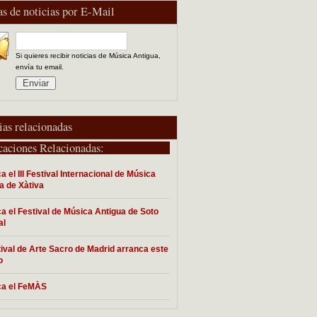
as de noticias por E-Mail
Si quieres recibir noticias de Música Antigua,
envía tu email.
ias relacionadas
caciones Relacionadas:
a el III Festival Internacional de Música
a de Xàtiva
a el Festival de Música Antigua de Soto
al
tival de Arte Sacro de Madrid arranca este
o
ca el FeMÀS