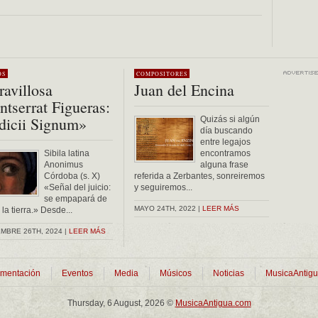
OS
COMPOSITORES
avillosa
Juan del Encina
tserrat Figueras:
dicii Signum»
Quizás si algún
día buscando
entre legajos
Sibila latina
encontramos
Anonimus
alguna frase
Córdoba (s. X)
referida a Zerbantes, sonreiremos
«Señal del juicio:
y seguiremos...
se empapará de
MAYO 24TH, 2022 |
LEER MÁS
la tierra.» Desde...
MBRE 26TH, 2024 |
LEER MÁS
mentación
Eventos
Media
Músicos
Noticias
MusicaAntig
Thursday, 6 August, 2026 ©
MusicaAntigua.com