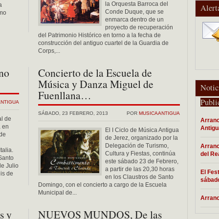
la Orquesta Barroca del
a
Alert
Conde Duque, que se
smo
enmarca dentro de un
proyecto de recuperación
del Patrimonio Histórico en torno a la fecha de
construcción del antiguo cuartel de la Guardia de
Corps,...
ano
Concierto de la Escuela de
Música y Danza Miguel de
Notic
Fuenllana…
Publi
ANTIGUA
SÁBADO, 23 FEBRERO, 2013
POR
MUSICAANTIGUA
l de
Arranc
a en
Antigu
El I Ciclo de Música Antigua
de
de Jerez, organizado por la
Delegación de Turismo,
Arranc
alia.
Cultura y Fiestas, continúa
del Re
Santo
este sábado 23 de Febrero,
e Julio
a partir de las 20,30 horas
El Fes
is de
en los Claustros de Santo
sábad
Domingo, con el concierto a cargo de la Escuela
Municipal de...
Arran
s y
NUEVOS MUNDOS, De las