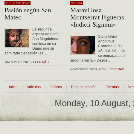
AUDIO
NOTICIAS
VÍDEOS
Pasión según San
Maravillosa
Mateo
Montserrat Figueras:
«Iudicii Signum»
La segunda
esposa de Bach,
Sibila latina
Ana Magdalena,
Anonimus
confiesa en su
Córdoba (s. X)
Diario que su
«Señal del juicio:
admirado Sebastián -así...
se empapará de
sudor la tierra.» Desde...
MAYO 20TH, 2026 |
LEER MÁS
NOVIEMBRE 26TH, 2024 |
LEER MÁS
Inicio
Artículos
Críticas
Documentación
Eventos
Med
Monday, 10 August,