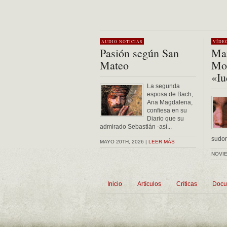
AUDIO
NOTICIAS
VÍDE
Pasión según San
Mar
Mateo
Mon
«Iu
La segunda
esposa de Bach,
Ana Magdalena,
confiesa en su
Diario que su
admirado Sebastián -así...
sudor 
MAYO 20TH, 2026 |
LEER MÁS
NOVIE
Inicio
Artículos
Críticas
Docu