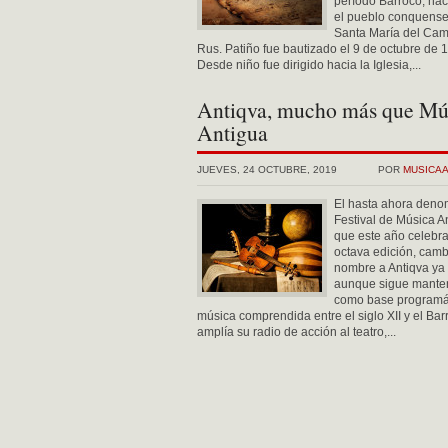
período Barroco, nac
el pueblo conquense
Santa María del Ca
Rus. Patiño fue bautizado el 9 de octubre de 
Desde niño fue dirigido hacia la Iglesia,...
Antiqva, mucho más que Mú
Antigua
JUEVES, 24 OCTUBRE, 2019
POR
MUSICA
El hasta ahora den
Festival de Música A
que este año celebra
octava edición, camb
nombre a Antiqva ya
aunque sigue mante
como base programát
música comprendida entre el siglo XII y el Bar
amplía su radio de acción al teatro,...