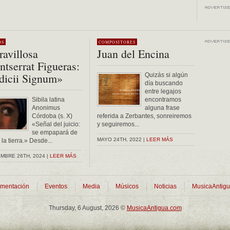
OS
COMPOSITORES
avillosa
Juan del Encina
tserrat Figueras:
dicii Signum»
Quizás si algún
día buscando
entre legajos
Sibila latina
encontramos
Anonimus
alguna frase
Córdoba (s. X)
referida a Zerbantes, sonreiremos
«Señal del juicio:
y seguiremos...
se empapará de
MAYO 24TH, 2022 |
LEER MÁS
la tierra.» Desde...
MBRE 26TH, 2024 |
LEER MÁS
mentación
Eventos
Media
Músicos
Noticias
MusicaAntig
Thursday, 6 August, 2026 ©
MusicaAntigua.com