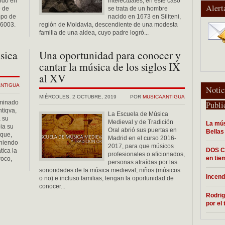
ido en
intelectuales; en este caso
Alert
 de
se trata de un hombre
mpo de
nacido en 1673 en Siliteni,
16003.
región de Moldavia, descendiente de una modesta
familia de una aldea, cuyo padre logró...
sica
Una oportunidad para conocer y
cantar la música de los siglos IX
al XV
ANTIGUA
Notic
MIÉRCOLES, 2 OCTUBRE, 2019
POR
MUSICAANTIGUA
ominado
Publi
ntiqva,
La Escuela de Música
 su
Medieval y de Tradición
La mús
ia su
Oral abrió sus puertas en
Bellas
 que,
Madrid en el curso 2016-
niendo
2017, para que músicos
DOS C
ica la
profesionales o aficionados,
en tie
roco,
personas atraídas por las
sonoridades de la música medieval, niños (músicos
Incend
o no) e incluso familias, tengan la oportunidad de
conocer...
Rodrig
por el