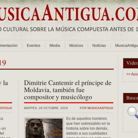
mentación
Eventos
Media
Músicos
Noticias
MusicaAntig
19
Vídeo
>> Acc
 la
Dimitrie Cantemir el príncipe de
Moldavia, también fue
compositor y musicólogo
Busca
ANTIGUA
MARTES, 29 OCTUBRE, 2019
POR
MUSICAANTIGUA
ca
Es de aquellos hombres
que han sobresalido en la
e un
historia sobre los demás,
del
debido a sus cualidades