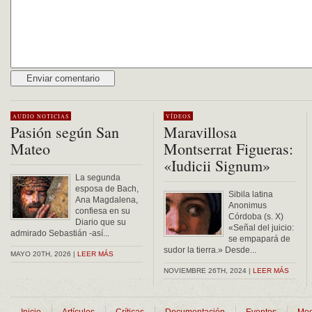
Alternative:
AUDIO
NOTICIAS
VÍDEOS
Pasión según San
Maravillosa
Mateo
Montserrat Figueras:
«Iudicii Signum»
La segunda
esposa de Bach,
Sibila latina
Ana Magdalena,
Anonimus
confiesa en su
Córdoba (s. X)
Diario que su
«Señal del juicio:
admirado Sebastián -así...
se empapará de
sudor la tierra.» Desde...
MAYO 20TH, 2026 |
LEER MÁS
NOVIEMBRE 26TH, 2024 |
LEER MÁS