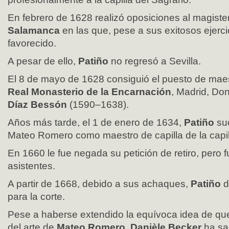
En febrero de 1628 realizó oposiciones al magiste
Salamanca
en las que, pese a sus exitosos ejerci
favorecido.
A pesar de ello,
Patiño
no regresó a Sevilla.
El 8 de mayo de 1628 consiguió el puesto de maest
Real Monasterio de la Encarnación
, Madrid, Do
Díaz Bessón
(1590–1638).
Años más tarde, el 1 de enero de 1634,
Patiño
su
Mateo Romero como maestro de capilla de la capill
En 1660 le fue negada su petición de retiro, pero 
asistentes.
A partir de 1668, debido a sus achaques,
Patiño
d
para la corte.
Pese a haberse extendido la equívoca idea de q
del arte de
Mateo Romero, Danièle Becker
ha sa